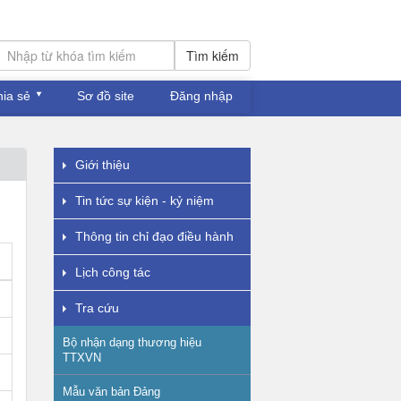
Tìm kiếm
hia sẻ
Sơ đồ site
Đăng nhập
Giới thiệu
Tin tức sự kiện - kỷ niệm
Thông tin chỉ đạo điều hành
Lịch công tác
Tra cứu
Bộ nhận dạng thương hiệu
TTXVN
Mẫu văn bản Đảng