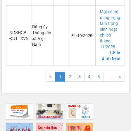
Một số nội
dung trọng
tâm trong
Đảng ủy
sinh hoạt
NDSHCB-
Thông tấn
chi bộ
31/10/2025
ĐUTTXVN
xã Việt
tháng
Nam
11/2025
1.File
đính kèm
«
1
2
3
4
5
…
»