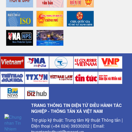
TRANG THÔNG TIN ĐIỆN TỬ ĐIỀU HÀNH TÁC
NGHIỆP - THÔNG TẤN XÃ VIỆT NAM
Trợ giúp kỹ thuật: Trung tâm Kỹ thuật Thông tấn |
Điện thoại (+84 024) 39330202 | Email:
trungtamkythuat@vnanet.vn