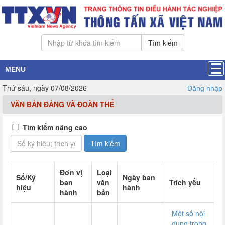
Tìm kiếm
MENU
Thứ sáu, ngày 07/08/2026
Đăng nhập
VĂN BẢN ĐẢNG VÀ ĐOÀN THỂ
Tìm kiếm nâng cao
Đơn vị
Loại
Số/Ký
Ngày ban
ban
văn
Trích yếu
hiệu
hành
hành
bản
Một số nội
dung trọng