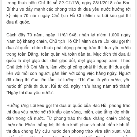
trong thực hiện Chỉ thị số 22-CT/TW, ngày 23/1/2018 của Ban
Bí thư về đẩy mạnh các phong trào thi đua yêu nước hướng tới
kỷ niệm 70 năm ngày Chủ tịch Hồ Chí Minh ra Lời kêu gọi thi
đua ái quốc.
Cách đây 70 năm, ngày 11/6/1948, nhân kỷ niệm 1.000 ngày
Nam bộ kháng chiến, Chủ tịch Hồ Chí Minh đã ra Lời kêu gọi thi
đua ái quốc, chính thức phát động phong trào thi đua yêu nước
trong toàn Đảng, toàn quân và toàn dân ta. Mục đích thi đua ái
quốc là diệt giặc đói, diệt giặc dốt, diệt giặc ngoại xâm. Theo
Chủ tịch Hồ Chí Minh, làm việc gì cũng phải thi đua; thi đua gắn
liền với mỗi con người, gắn liền với công việc hằng ngày. Người
đã nâng thi đua lên tầm tư tưởng: “Thi đua là yêu nước, yêu
nước thì phải thi đua”. Kể từ đó, ngày 11/6 hằng năm trở thành
“Ngày thi đua yêu nước”.
Hưởng ứng Lời kêu gọi thi đua ái quốc của Bác Hồ, phong trào
thi đua yêu nước nở rộ khắp các vùng, miền, các tầng lớp nhân
dân trong cả nước. Từ phong trào thi đua kháng chiến chống
thực dân Pháp thắng lợi; thi đua khôi phục và phát triển kinh tế;
thi đua chống Mỹ cứu nước đến phong trào vừa sản xuất, vừa