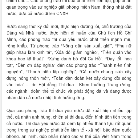
chiến đấu... Các phong trào thi đua phát triển liên tục, góp phần
quan trọng vào sự nghiệp giải phóng miền Nam, thống nhất đất
nước, đưa cả nước đi lên CNXH.
Bước sang thời kỳ đổi mới, thực hiện đường lối, chủ trương của
Đảng và Nhà nước, thực hiện di huấn của Chủ tịch Hồ Chí
Minh, các phong trào thi đua yêu nước phát triển mạnh mẽ,
rộng khắp. Từ phong trào “Nông dân sản xuất giỏi”, “Phụ nữ
giúp nhau làm kinh tế”, “Xóa đói giảm nghèo”, “Tiến quân vào
khoa học kỹ thuật”, “Xứng danh bộ đội Cụ Hồ”, “Dạy tốt, học
tốt”, “Đền ơn đáp nghĩa” đến các phong trào “Thanh niên tình
nguyện”, “Thanh niên lập nghiệp”, “Cả nước chung sức xây
dựng nông thôn mới”, “Toàn dân đoàn kết xây dựng đời sống
văn hóa”,… do Hội đồng Thi đua - Khen thưởng Trung ương,
các ngành, đoàn thể tổ chức và phát động đã và đang được
nhân dân cả nước nhiệt tình hưởng ứng.
Qua các phong trào thi đua yêu nước đã xuất hiện nhiều tập
thể, cá nhân anh hùng, chiến sĩ thi đua, điển hình tiên tiến trong
cả nước. Thi đua yêu nước đã đem lại nhiều thành tựu rất quan
trọng trong sự nghiệp phát triển kinh tế - xã hội, bảo đảm quốc
phòng, an ninh, góp phần nâng cao vị thế của Việt Nam trong