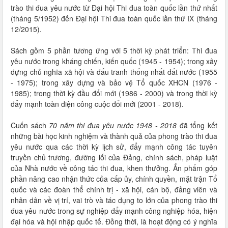
trào thi đua yêu nước từ Đại hội Thi đua toàn quốc lần thứ nhất
(tháng 5/1952) đến Đại hội Thi đua toàn quốc lần thứ IX (tháng
12/2015).
Sách gồm 5 phần tương ứng với 5 thời kỳ phát triển: Thi đua
yêu nước trong kháng chiến, kiến quốc (1945 - 1954); trong xây
dựng chủ nghĩa xã hội và đấu tranh thống nhất đất nước (1955
- 1975); trong xây dựng và bảo vệ Tổ quốc XHCN (1976 -
1985); trong thời kỳ đầu đổi mới (1986 - 2000) và trong thời kỳ
đẩy mạnh toàn diện công cuộc đổi mới (2001 - 2018).
Cuốn sách
70 năm thi đua yêu nước 1948 - 2018
đã tổng kết
những bài học kinh nghiệm và thành quả của phong trào thi đua
yêu nước qua các thời kỳ lịch sử, đẩy mạnh công tác tuyên
truyền chủ trương, đường lối của Đảng, chính sách, pháp luật
của Nhà nước về công tác thi đua, khen thưởng. Ấn phẩm góp
phần nâng cao nhận thức của cấp ủy, chính quyền, mặt trận Tổ
quốc và các đoàn thể chính trị - xã hội, cán bộ, đảng viên và
nhân dân về vị trí, vai trò và tác dụng to lớn của phong trào thi
đua yêu nước trong sự nghiệp đẩy mạnh công nghiệp hóa, hiện
đại hóa và hội nhập quốc tế. Đồng thời, là hoạt động có ý nghĩa