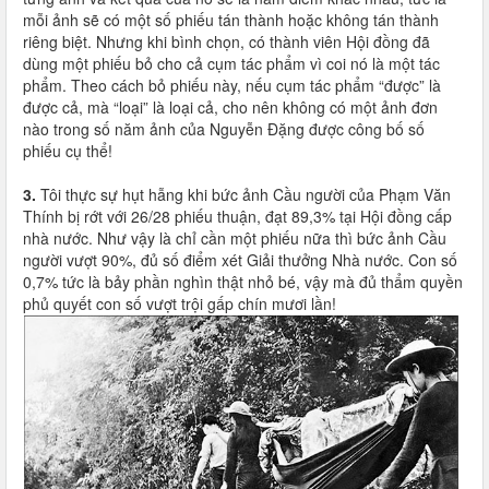
mỗi ảnh sẽ có một số phiếu tán thành hoặc không tán thành
riêng biệt. Nhưng khi bình chọn, có thành viên Hội đồng đã
dùng một phiếu bỏ cho cả cụm tác phẩm vì coi nó là một tác
phẩm. Theo cách bỏ phiếu này, nếu cụm tác phẩm “được” là
được cả, mà “loại” là loại cả, cho nên không có một ảnh đơn
nào trong số năm ảnh của Nguyễn Đặng được công bố số
phiếu cụ thể!
3.
Tôi thực sự hụt hẫng khi bức ảnh Cầu người của Phạm Văn
Thính bị rớt với 26/28 phiếu thuận, đạt 89,3% tại Hội đồng cấp
nhà nước. Như vậy là chỉ cần một phiếu nữa thì bức ảnh Cầu
người vượt 90%, đủ số điểm xét Giải thưởng Nhà nước. Con số
0,7% tức là bảy phần nghìn thật nhỏ bé, vậy mà đủ thẩm quyền
phủ quyết con số vượt trội gấp chín mươi lần!