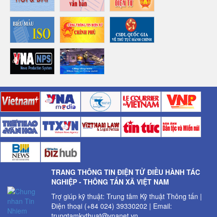
TRANG THÔNG TIN ĐIỆN TỬ ĐIỀU HÀNH TÁC
NGHIỆP - THÔNG TẤN XÃ VIỆT NAM
Trợ giúp kỹ thuật: Trung tâm Kỹ thuật Thông tấn |
Điện thoại (+84 024) 39330202 | Email:
trungtamkythuat@vnanet.vn