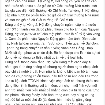
ngành cấp nhà nước. Tại vòng 2, Hội đồng chuyên ngành cấp
nhà nước bỏ phiếu 8 tác giả đề cử Giải thưởng Nhà nước, một
tác giả vào diện Giải thưởng Hồ Chí Minh. Tại vòng 3, Hội đồng
cấp nhà nước bỏ phiếu bốn tác giả đề cử Giải thưởng Nhà nước
và một tác giả đề cử Giải thưởng Hồ Chí Minh.
Đáng chú ý tại vòng 2, Hội đồng chuyên ngành cấp nhà nước
với 13/15 thành viên đã bỏ phiếu thuận cho bộ ảnh của Nguyễn
Đặng, đạt 88,67% và chỉ cần một phiếu nữa là đủ tỷ lệ vào vòng
3. Cụm tác phẩm của Nguyễn Đặng gồm năm ảnh: Dân quân
Tây Ninh tải đạn ra mặt trận; Vượt sông; Tiến quân về Sài Gòn;
Tập trung hàng chuyển ra tiền tuyến; Nhân dân Đồng Tháp
Mười tải đạn phục vụ chiến dịch. Bộ ảnh được cho là thiếu sự cô
đọng về nội dung và thiếu nhất quán về thể loại ảnh.
Cũng phải thông cảm rằng, Nguyễn Đặng mất cách đây 10
năm, gia đình ông không có những người theo nghề nhiếp ảnh
báo chí và nghệ thuật. Hơn nữa lại không biết toàn bộ ảnh của
ông đã chụp trong chiến tranh, hầu hết phim ảnh đều lưu trong
kho tư liệu ảnh TTXVN, khiến việc chọn ảnh có những thiếu sót
đáng tiếc. Bình thường với ảnh đơn, chỉ chọn mỗi lĩnh vực một
ảnh trội nhất, tiêu biểu nhất để khẳng định giá trị riêng của từng
tác phẩm. Nhưng ở đây, bốn ảnh trong cụm này cùng chung
một đề tài và một chủ đề (tải đạn), hình thức lại gần giống
nhau, chất lượng ảnh sàn sàn như nhau. Đương nhiên, các