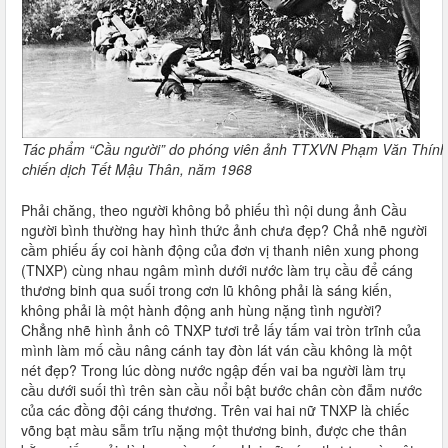
T
ác
phẩm “Cầu người” do phóng viên ảnh TTXVN Phạm Văn Thính
chiến dịch Tết Mậu Thân, năm 1968
Phải chăng, theo người không bỏ phiếu thì nội dung ảnh Cầu
người bình thường hay hình thức ảnh chưa đẹp? Chả nhẽ người
cầm phiếu ấy coi hành động của đơn vị thanh niên xung phong
(TNXP) cùng nhau ngâm mình dưới nước làm trụ cầu để cáng
thương binh qua suối trong cơn lũ không phải là sáng kiến,
không phải là một hành động anh hùng nặng tình người?
Chẳng nhẽ hình ảnh cô TNXP tươi trẻ lấy tấm vai tròn trĩnh của
mình làm mố cầu nâng cánh tay đòn lát ván cầu không là một
nét đẹp? Trong lúc dòng nước ngập đến vai ba người làm trụ
cầu dưới suối thì trên sàn cầu nổi bật bước chân còn đẫm nước
của các đồng đội cáng thương. Trên vai hai nữ TNXP là chiếc
võng bạt màu sẫm trĩu nặng một thương binh, được che thân