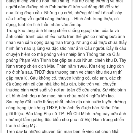
bằng miếng vải dù hoa màu sáng. Hai nữ cáng thương và một
người dẫn đường bình tĩnh bước đi trên vai đồng đội để vượt
qua từng đoạn cầu. Những nụ cười, những đôi mắt ở cuối cây
cầu hướng về người cáng thương… Hình ảnh trung thực, cô
đọng, toát lên tinh thần nhân văn ấm áp.
Trong kho tàng ảnh kháng chiến chống ngoại xâm của ta và
ảnh chiến tranh của nhiều nước trên thế giới có những bức ảnh
nhân văn cảm động đáng trân trọng. Nhưng quả thực chưa thấy
hình ảnh nào lạ lùng và đặc sắc như ảnh Cầu người. Đấy là câu
chuyện hiếm có mà phóng viên nhiếp ảnh Thông tấn xã Giải
phóng Phạm Văn Thính bắt gặp tại suối Nhun, chiến khu D, Tây
Ninh trong chiến dịch Mậu Thân năm 1968. Khi tiếng súng còn
nổ ở phía sau, TNXP đưa thương binh về chiến khu điều trị thì
gặp mưa lũ. Cầu không có, thuyền không có, các anh, các chị
đã dùng ván cũ của nhà kho hậu cần, bắc trên vai, chuyển
thương binh vượt suối về nơi an toàn để cứu chữa. Sự việc bình
dị, hình ảnh đẹp mộc mạc, hàm chứa một ý nghĩa lớn lao.
Sau ngày đất nước thống nhất, nhân dịp nhà nước tuyên dương
công trạng lực lượng TNXP, bức ảnh ấy được báo Nhân Dân
giới thiệu. Bảo tàng Phụ nữ TP. Hồ Chí Minh trưng bày bức ảnh
như một tấm gương tiêu biểu cho phụ nữ Việt Nam trong chiến
tranh chống Mỹ.
Trên đây là những chuyện tản mạn bên lề việc xét chọn Giải