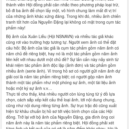
thành viên Hội đồng phải cân nhắc theo phương pháp loại trừ,
bỏ đi ba ảnh để chọn lấy một, vô hình chung làm mất đi vị trí
của những ảnh khác xứng đáng. Trong khi đó, nhiều ảnh chiến
tranh tốt hơn của Nguyễn Đặng lại không có mặt trong cụm tác
phẩm này!
Bộ ảnh của Xuân Liễu (Hội NSNAVN) và nhiều tác giả khác
cũng rơi vào trường hợp tương tự. Người xem ảnh có thể đặt
câu hỏi: Bộ ảnh của tác giả là cụm tác phẩm gồm năm ảnh có
năm chủ đề riêng biệt, hay nó là một tác phẩm gồm năm ảnh
liên kết với nhau dưới một chủ đề? Sự lấn cấn này nảy sinh từ
khái niệm tác phẩm ảnh độc lập (ảnh đơn) và tác phẩm gồm
nhiều ảnh (serie ảnh). Vì trong hồ sơ có người gửi năm ảnh dự
giải coi là năm tác phẩm riêng biệt; có người gộp năm ảnh
thành một tác phẩm như một phóng sự ảnh, một tài liệu ảnh
hoặc một ký sự ảnh v.v…
Thực tế cho thấy, khá nhiều người còn lúng túng từ ý đồ lựa
chọn, cách sắp xếp kết cấu thể loại ảnh, tới nội dung chung,
cũng như nội dung riêng từng ảnh. Sự trục trặc đó cũng xuất
hiện từ khâu chuẩn bị hồ sơ tới việc bình chọn của các Hội
đồng. Trở lại với bộ ảnh của Nguyễn Đặng, gia đình ông coi
năm ảnh này là năm tác phẩm riêng biệt. Hội đồng phải xét
từng ảnh và kết quả của nó sẽ là năm điểm khác nhau, tức là