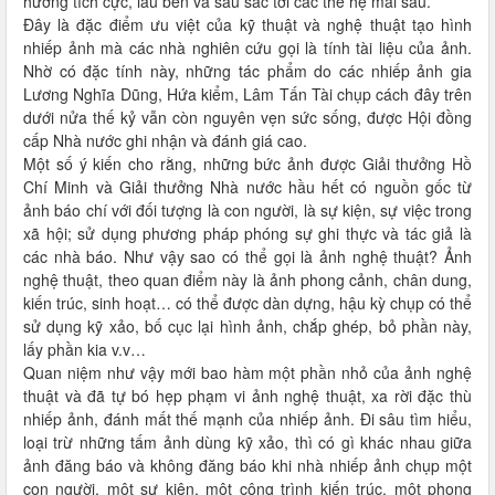
hưởng tích cực, lâu bền và sâu sắc tới các thế hệ mai sau.
Đây là đặc điểm ưu việt của kỹ thuật và nghệ thuật tạo hình
nhiếp ảnh mà các nhà nghiên cứu gọi là tính tài liệu của ảnh.
Nhờ có đặc tính này, những tác phẩm do các nhiếp ảnh gia
Lương Nghĩa Dũng, Hứa kiểm, Lâm Tấn Tài chụp cách đây trên
dưới nửa thế kỷ vẫn còn nguyên vẹn sức sống, được Hội đồng
cấp Nhà nước ghi nhận và đánh giá cao.
Một số ý kiến cho rằng, những bức ảnh được Giải thưởng Hồ
Chí Minh và Giải thưởng Nhà nước hầu hết có nguồn gốc từ
ảnh báo chí với đối tượng là con người, là sự kiện, sự việc trong
xã hội; sử dụng phương pháp phóng sự ghi thực và tác giả là
các nhà báo. Như vậy sao có thể gọi là ảnh nghệ thuật? Ảnh
nghệ thuật, theo quan điểm này là ảnh phong cảnh, chân dung,
kiến trúc, sinh hoạt… có thể được dàn dựng, hậu kỳ chụp có thể
sử dụng kỹ xảo, bố cục lại hình ảnh, chắp ghép, bỏ phần này,
lấy phần kia v.v…
Quan niệm như vậy mới bao hàm một phần nhỏ của ảnh nghệ
thuật và đã tự bó hẹp phạm vi ảnh nghệ thuật, xa rời đặc thù
nhiếp ảnh, đánh mất thế mạnh của nhiếp ảnh. Đi sâu tìm hiểu,
loại trừ những tấm ảnh dùng kỹ xảo, thì có gì khác nhau giữa
ảnh đăng báo và không đăng báo khi nhà nhiếp ảnh chụp một
con người, một sự kiện, một công trình kiến trúc, một phong