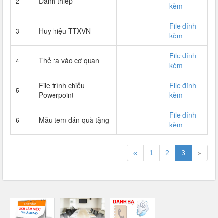
2
Danh thiếp
kèm
File đính
3
Huy hiệu TTXVN
kèm
File đính
4
Thẻ ra vào cơ quan
kèm
File trình chiếu
File đính
5
Powerpoint
kèm
File đính
6
Mẫu tem dán quà tặng
kèm
«
1
2
3
»