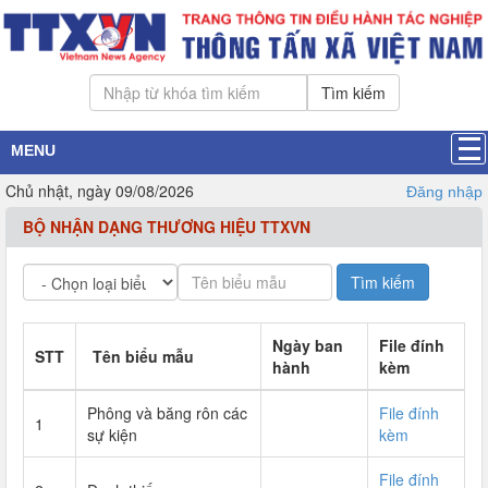
Tìm kiếm
MENU
Chủ nhật, ngày 09/08/2026
Đăng nhập
BỘ NHẬN DẠNG THƯƠNG HIỆU TTXVN
Ngày ban
File đính
STT
Tên biểu mẫu
hành
kèm
Phông và băng rôn các
File đính
1
sự kiện
kèm
File đính