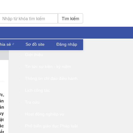
Tìm kiếm
hia sẻ
Sơ đồ site
Đăng nhập
Giới thiệu
Tin tức sự kiện - kỷ niệm
Thông tin chỉ đạo điều hành
Lịch công tác
c,
ân
Tra cứu
ản
uy
Hoạt động nghiệp vụ
ật
ác
Phổ biến giáo dục Pháp luật
ết