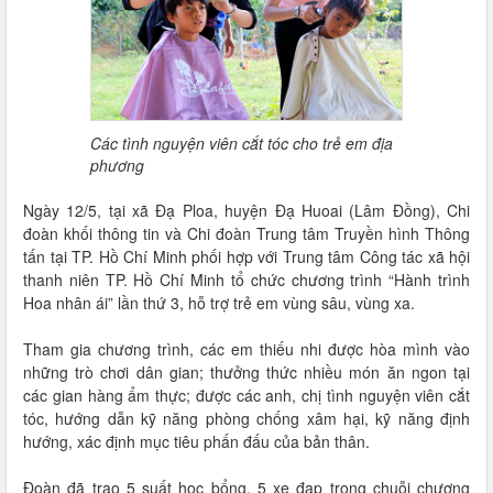
Các tình nguyện viên cắt tóc cho trẻ em địa
phương
Ngày 12/5, tại xã Đạ Ploa, huyện Đạ Huoai (Lâm Đồng), Chi
đoàn khối thông tin và Chi đoàn Trung tâm Truyền hình Thông
tấn tại TP. Hồ Chí Minh phối hợp với Trung tâm Công tác xã hội
thanh niên TP. Hồ Chí Minh tổ chức chương trình “Hành trình
Hoa nhân ái” lần thứ 3, hỗ trợ trẻ em vùng sâu, vùng xa.
Tham gia chương trình, các em thiếu nhi được hòa mình vào
những trò chơi dân gian; thưởng thức nhiều món ăn ngon tại
các gian hàng ẩm thực; được các anh, chị tình nguyện viên cắt
tóc, hướng dẫn kỹ năng phòng chống xâm hại, kỹ năng định
hướng, xác định mục tiêu phấn đấu của bản thân.
Đoàn đã trao 5 suất học bổng, 5 xe đạp trong chuỗi chương