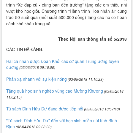
trình “Xe đạp cũ - cùng bạn đến trường” tặng các em thiếu nhi
vượt khó học giỏi. Chương trình “Hành trình Hoa nhân ái” cũng
trao 50 suất quà (mỗi suất 500.000 đồng) tặng các hộ có hoàn
cảnh khó khăn trong xã.
Theo Nội san thông tấn số 5/2018
CÁC TIN ĐÃ ĐĂNG:
Hai cá nhân được Đoàn Khối các cơ quan Trung ương tuyên
dương
(05/06/2018 09:10:00)
Phản xạ nhanh với sự kiện nóng
(03/05/2018 11:10:23)
Tặng quà học sinh nghèo vùng cao Mường Khương
(03/05/2018
11:02:15)
Tủ sách Đinh Hữu Dư đang được tiếp nối
(03/05/2018 10:57:40)
"Tủ sách Đinh Hữu Dư” đến với học sinh miền núi tỉnh Bình
Định
(02/04/2018 09:23:20)