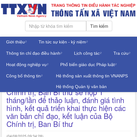
Tìm kiếm
Giới thiệu
Tin tức sự kiện - kỷ niệm
Thứ sáu, ngày 07/08/2026
Thông tin chỉ đạo điều hành
Lịch công tác
Tra cứu
Đăng nhập
THÔNG TIN ĐỒ HỌA
Hoạt động nghiệp vụ
Phổ biến giáo dục Pháp luật
Công bố thông tin
Hệ thống sản xuất thông tin VNANPS
Chính quyền địa phương 2 cấp: Bộ
Hệ thống Quản lý văn bản
Chính trị, Ban Bí thư sẽ họp 1
tháng/lần để thảo luận, đánh giá tình
hình, kết quả triển khai thực hiện các
văn bản chỉ đạo, kết luận của Bộ
Chính trị, Ban Bí thư
(04/08/2025 09:34:28)