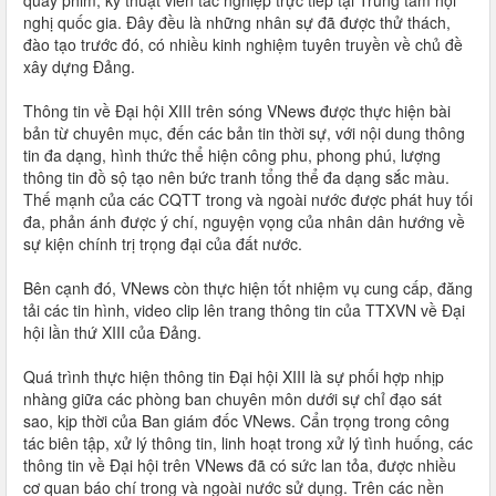
quay phim, kỹ thuật viên tác nghiệp trực tiếp tại Trung tâm hội
nghị quốc gia. Đây đều là những nhân sự đã được thử thách,
đào tạo trước đó, có nhiều kinh nghiệm tuyên truyền về chủ đề
xây dựng Đảng.
Thông tin về Đại hội XIII trên sóng VNews được thực hiện bài
bản từ chuyên mục, đến các bản tin thời sự, với nội dung thông
tin đa dạng, hình thức thể hiện công phu, phong phú, lượng
thông tin đồ sộ tạo nên bức tranh tổng thể đa dạng sắc màu.
Thế mạnh của các CQTT trong và ngoài nước được phát huy tối
đa, phản ánh được ý chí, nguyện vọng của nhân dân hướng về
sự kiện chính trị trọng đại của đất nước.
Bên cạnh đó, VNews còn thực hiện tốt nhiệm vụ cung cấp, đăng
tải các tin hình, video clip lên trang thông tin của TTXVN về Đại
hội lần thứ XIII của Đảng.
Quá trình thực hiện thông tin Đại hội XIII là sự phối hợp nhịp
nhàng giữa các phòng ban chuyên môn dưới sự chỉ đạo sát
sao, kịp thời của Ban giám đốc VNews. Cẩn trọng trong công
tác biên tập, xử lý thông tin, linh hoạt trong xử lý tình huống, các
thông tin về Đại hội trên VNews đã có sức lan tỏa, được nhiều
cơ quan báo chí trong và ngoài nước sử dụng. Trên các nền