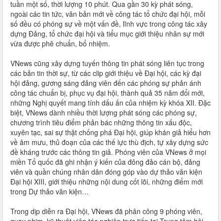
tuần một số, thời lượng 10 phút. Qua gần 30 kỳ phát sóng,
ngoài các tin tức, văn bản mới về công tác tổ chức đại hội, mỗi
số đều có phóng sự về một vấn đề, lĩnh vực trong công tác xây
dựng Đảng, tổ chức đại hội và tiểu mục giới thiệu nhân sự mới
vừa được phê chuẩn, bổ nhiệm.
VNews cũng xây dựng tuyến thông tin phát sóng liên tục trong
các bản tin thời sự, từ các clip giới thiệu về Đại hội, các kỳ đại
hội đảng, gương sáng đảng viên đến các phóng sự phản ánh
công tác chuẩn bị, phục vụ đại hội, thành quả 35 năm đổi mới,
những Nghị quyết mang tính dấu ấn của nhiệm kỳ khóa XII. Đặc
biệt, VNews dành nhiều thời lượng phát sóng các phóng sự,
chương trình tiêu điểm phản bác những thông tin xấu độc,
xuyên tạc, sai sự thật chống phá Đại hội, giúp khán giả hiểu hơn
về âm mưu, thủ đoạn của các thế lực thù địch, tự xây dựng sức
đề kháng trước các thông tin giả. Phóng viên của VNews ở mọi
miền Tổ quốc đã ghi nhận ý kiến của đông đảo cán bộ, đảng
viên và quần chúng nhân dân đóng góp vào dự thảo văn kiện
Đại hội XIII, giới thiệu những nội dung cốt lõi, những điểm mới
trong Dự thảo văn kiện…
Trong dịp diễn ra Đại hội, VNews đã phân công 9 phóng viên,