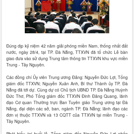
Đúng dịp kỷ niệm 42 năm giải phóng miền Nam, thống nhất đất
nước, ngày 28/4, tại TP. Đà Nẵng, TTXVN đã tổ chức Lễ bàn
giao đưa vào sử dụng Trung tâm thông tin TTXVN khu vực miền
Trung - Tây Nguyên.
Các đồng chí Ủy viên Trung ương Đảng: Nguyễn Đức Lợi, Tổng
giám đốc TTXVN; Nguyễn Xuân Anh, Bí thư Thành ủy TP. Đà
Nẵng đã tới dự. Cùng dự có Chủ tịch UBND TP. Đà Nẵng Huỳnh
Đức Thơ, Phó Tổng giám đốc TTXVN Đinh Đăng Quang, lãnh
đạo Cơ quan Thường trực Ban Tuyên giáo Trung ương tại Đà
Nẵng, đại diện các sở, ban, ngành TP. Đà Nẵng; lãnh đạo các
đơn vị thuộc TTXVN và 13 CQTT của TTXVN tại miền Trung -
Tây Nguyên.
Phát biểu tại buổi lễ, Tổng giám đốc Nguyễn Đức Lợi nhấn