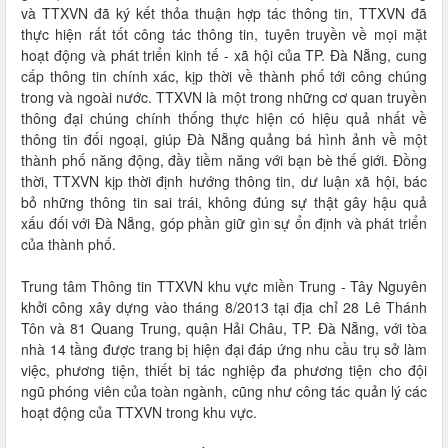
và TTXVN đã ký kết thỏa thuận hợp tác thông tin, TTXVN đã
thực hiện rất tốt công tác thông tin, tuyên truyền về mọi mặt
hoạt động và phát triển kinh tế - xã hội của TP. Đà Nẵng, cung
cấp thông tin chính xác, kịp thời về thành phố tới công chúng
trong và ngoài nước. TTXVN là một trong những cơ quan truyền
thông đại chúng chính thống thực hiện có hiệu quả nhất về
thông tin đối ngoại, giúp Đà Nẵng quảng bá hình ảnh về một
thành phố năng động, đầy tiềm năng với bạn bè thế giới. Đồng
thời, TTXVN kịp thời định hướng thông tin, dư luận xã hội, bác
bỏ những thông tin sai trái, không đúng sự thật gây hậu quả
xấu đối với Đà Nẵng, góp phần giữ gìn sự ổn định và phát triển
của thành phố.
Trung tâm Thông tin TTXVN khu vực miền Trung - Tây Nguyên
khởi công xây dựng vào tháng 8/2013 tại địa chỉ 28 Lê Thánh
Tôn và 81 Quang Trung, quận Hải Châu, TP. Đà Nẵng, với tòa
nhà 14 tầng được trang bị hiện đại đáp ứng nhu cầu trụ sở làm
việc, phương tiện, thiết bị tác nghiệp đa phương tiện cho đội
ngũ phóng viên của toàn ngành, cũng như công tác quản lý các
hoạt động của TTXVN trong khu vực.