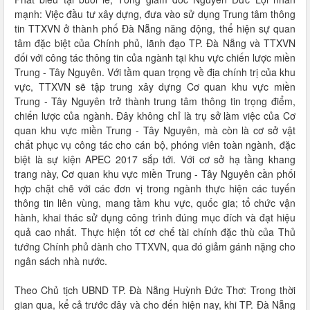
mạnh: Việc đầu tư xây dựng, đưa vào sử dụng Trung tâm thông
tin TTXVN ở thành phố Đà Nẵng năng động, thể hiện sự quan
tâm đặc biệt của Chính phủ, lãnh đạo TP. Đà Nẵng và TTXVN
đối với công tác thông tin của ngành tại khu vực chiến lược miền
Trung - Tây Nguyên. Với tầm quan trọng về địa chính trị của khu
vực, TTXVN sẽ tập trung xây dựng Cơ quan khu vực miền
Trung - Tây Nguyên trở thành trung tâm thông tin trọng điểm,
chiến lược của ngành. Đây không chỉ là trụ sở làm việc của Cơ
quan khu vực miền Trung - Tây Nguyên, mà còn là cơ sở vật
chất phục vụ công tác cho cán bộ, phóng viên toàn ngành, đặc
biệt là sự kiện APEC 2017 sắp tới. Với cơ sở hạ tầng khang
trang này, Cơ quan khu vực miền Trung - Tây Nguyên cần phối
hợp chặt chẽ với các đơn vị trong ngành thực hiện các tuyến
thông tin liên vùng, mang tầm khu vực, quốc gia; tổ chức vận
hành, khai thác sử dụng công trình đúng mục đích và đạt hiệu
quả cao nhất. Thực hiện tốt cơ chế tài chính đặc thù của Thủ
tướng Chính phủ dành cho TTXVN, qua đó giảm gánh nặng cho
ngân sách nhà nước.
Theo Chủ tịch UBND TP. Đà Nẵng Huỳnh Đức Thơ: Trong thời
gian qua, kể cả trước đây và cho đến hiện nay, khi TP. Đà Nẵng