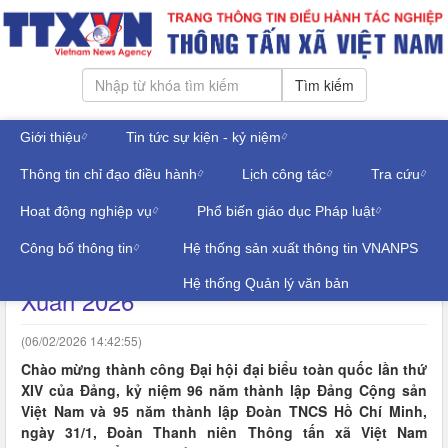
Tìm kiếm
Giới thiệu
Tin tức sự kiện - kỷ niệm
Chủ nhật, ngày 09/08/2026
Thông tin chỉ đạo điều hành
Lịch công tác
Tra cứu
Đăng nhập
TIN TRONG NGÀNH
Hoạt động nghiệp vụ
Phổ biến giáo dục Pháp luật
Công bố thông tin
Hệ thống sản xuất thông tin VNANPS
Giải Pickleball TTXVN - Cúp Mùa
Hệ thống Quản lý văn bản
Xuân 2026
(06/02/2026 14:42:55)
Chào mừng thành công Đại hội đại biểu toàn quốc lần thứ
XIV của Đảng, kỷ niệm 96 năm thành lập Đảng Cộng sản
Việt Nam và 95 năm thành lập Đoàn TNCS Hồ Chí Minh,
ngày 31/1, Đoàn Thanh niên Thông tấn xã Việt Nam