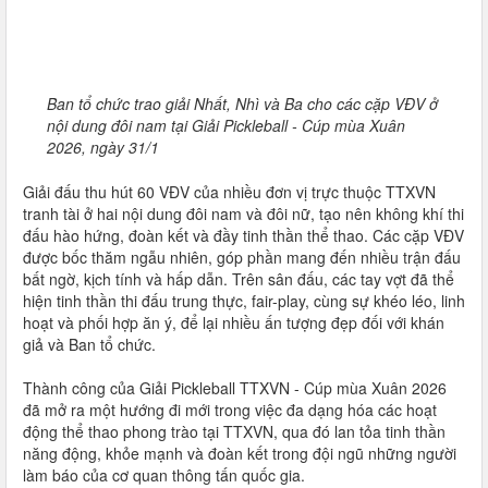
Ban tổ chức trao giải Nhất, Nhì và Ba cho các cặp VĐV ở
nội dung đôi nam tại Giải Pickleball - Cúp mùa Xuân
2026, ngày 31/1
Giải đấu thu hút 60 VĐV của nhiều đơn vị trực thuộc TTXVN
tranh tài ở hai nội dung đôi nam và đôi nữ, tạo nên không khí thi
đấu hào hứng, đoàn kết và đầy tinh thần thể thao. Các cặp VĐV
được bốc thăm ngẫu nhiên, góp phần mang đến nhiều trận đấu
bất ngờ, kịch tính và hấp dẫn. Trên sân đấu, các tay vợt đã thể
hiện tinh thần thi đấu trung thực, fair-play, cùng sự khéo léo, linh
hoạt và phối hợp ăn ý, để lại nhiều ấn tượng đẹp đối với khán
giả và Ban tổ chức.
Thành công của Giải Pickleball TTXVN - Cúp mùa Xuân 2026
đã mở ra một hướng đi mới trong việc đa dạng hóa các hoạt
động thể thao phong trào tại TTXVN, qua đó lan tỏa tinh thần
năng động, khỏe mạnh và đoàn kết trong đội ngũ những người
làm báo của cơ quan thông tấn quốc gia.