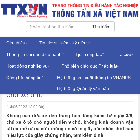
Tìm kiếm
Giới thiệu
Tin tức sự kiện - kỷ niệm
Thứ sáu, ngày 07/08/2026
Thông tin chỉ đạo điều hành
Lịch công tác
Tra cứu
Đăng nhập
THÔNG TIN ĐỒ HỌA
Hoạt động nghiệp vụ
Phổ biến giáo dục Pháp luật
Công bố thông tin
Hệ thống sản xuất thông tin VNANPS
Hướng dẫn gia hạn đăng kiểm tự động
Hệ thống Quản lý văn bản
cho xe ô tô
(14/06/2023 13:09:30)
Không cần đưa xe đến trung tâm đăng kiểm, từ ngày 3/6,
chủ xe ô tô chở người đến 9 chỗ, không kinh doanh vận
tải có thể tự tra cứu thông tin và in giấy xác nhận thời hạn
hiệu lực của giấy chứng nhận, tem kiểm định