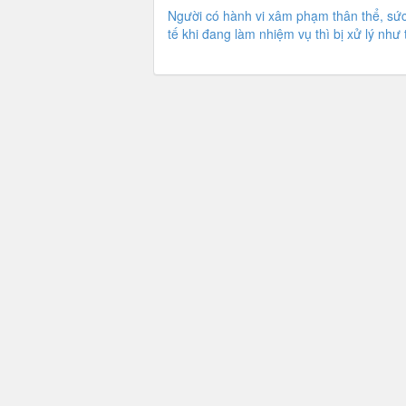
Người có hành vi xâm phạm thân thể, sứ
tế khi đang làm nhiệm vụ thì bị xử lý như