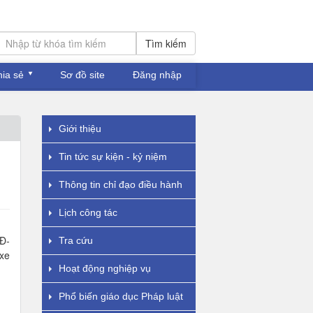
Tìm kiếm
hia sẻ
Sơ đồ site
Đăng nhập
Giới thiệu
Tin tức sự kiện - kỷ niệm
Thông tin chỉ đạo điều hành
Lịch công tác
Đ-
Tra cứu
xe
Hoạt động nghiệp vụ
Phổ biến giáo dục Pháp luật