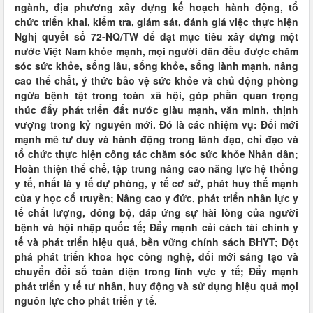
ngành, địa phương xây dựng kế hoạch hành động, tổ
chức triển khai, kiểm tra, giám sát, đánh giá việc thực hiện
Nghị quyết số 72-NQ/TW để đạt mục tiêu xây dựng một
nước Việt Nam khỏe mạnh, mọi người dân đều được chăm
sóc sức khỏe, sống lâu, sống khỏe, sống lành mạnh, nâng
cao thể chất, ý thức bảo vệ sức khỏe và chủ động phòng
ngừa bệnh tật trong toàn xã hội, góp phần quan trọng
thúc đẩy phát triển đất nước giàu mạnh, văn minh, thịnh
vượng trong kỷ nguyên mới. Đó là các nhiệm vụ: Đổi mới
mạnh mẽ tư duy và hành động trong lãnh đạo, chỉ đạo và
tổ chức thực hiện công tác chăm sóc sức khỏe Nhân dân;
Hoàn thiện thể chế, tập trung nâng cao năng lực hệ thống
y tế, nhất là y tế dự phòng, y tế cơ sở, phát huy thế mạnh
của y học cổ truyền; Nâng cao y đức, phát triển nhân lực y
tế chất lượng, đồng bộ, đáp ứng sự hài lòng của người
bệnh và hội nhập quốc tế; Đẩy mạnh cải cách tài chính y
tế và phát triển hiệu quả, bền vững chính sách BHYT; Đột
phá phát triển khoa học công nghệ, đổi mới sáng tạo và
chuyển đổi số toàn diện trong lĩnh vực y tế; Đẩy mạnh
phát triển y tế tư nhân, huy động và sử dụng hiệu quả mọi
nguồn lực cho phát triển y tế.