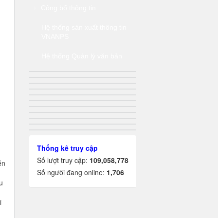
Công bố thông tin
Hệ thống sản xuất thông tin
VNANPS
Hệ thống Quản lý văn bản
Thống kê truy cập
Số lượt truy cập:
109,058,778
ễn
Số người đang online:
1,706
u
i