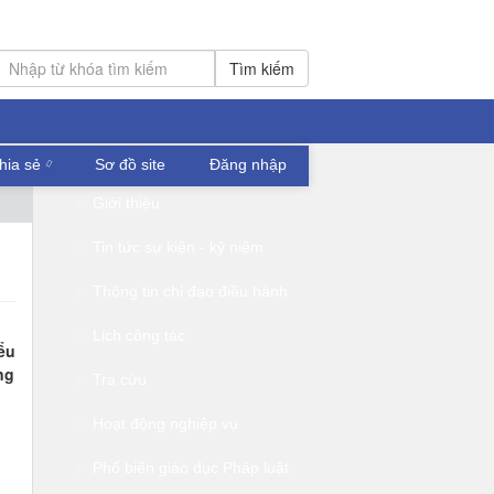
Tìm kiếm
hia sẻ
Sơ đồ site
Đăng nhập
Giới thiệu
Tin tức sự kiện - kỷ niệm
Thông tin chỉ đạo điều hành
Lịch công tác
ểu
ng
Tra cứu
Hoạt động nghiệp vụ
Phổ biến giáo dục Pháp luật