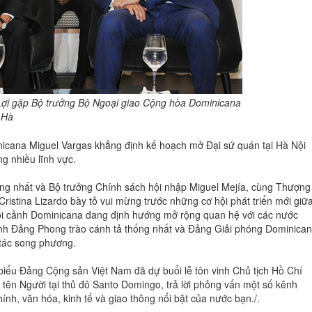
ợi gặp Bộ trưởng Bộ Ngoại giao Cộng hòa Dominicana
 Hà
icana Miguel Vargas khẳng định kế hoạch mở Đại sứ quán tại Hà Nội
g nhiều lĩnh vực.
ng nhất và Bộ trưởng Chính sách hội nhập Miguel Mejía, cùng Thượng
Cristina Lizardo bày tỏ vui mừng trước những cơ hội phát triển mới giữ
bối cảnh Dominicana đang định hướng mở rộng quan hệ với các nước
ịnh Đảng Phong trào cánh tả thống nhất và Đảng Giải phóng Dominica
 tác song phương.
iểu Đảng Cộng sản Việt Nam đã dự buổi lễ tôn vinh Chủ tịch Hồ Chí
tên Người tại thủ đô Santo Domingo, trả lời phỏng vấn một số kênh
nh, văn hóa, kinh tế và giao thông nổi bật của nước bạn./.