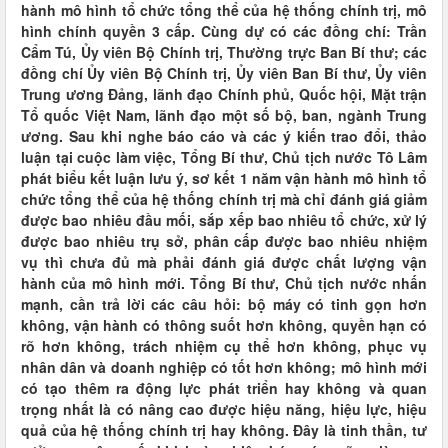
hành mô hình tổ chức tổng thể của hệ thống chính trị, mô
hình chính quyền 3 cấp. Cùng dự có các đồng chí: Trần
Cẩm Tú, Ủy viên Bộ Chính trị, Thường trực Ban Bí thư; các
đồng chí Ủy viên Bộ Chính trị, Ủy viên Ban Bí thư, Ủy viên
Trung ương Đảng, lãnh đạo Chính phủ, Quốc hội, Mặt trận
Tổ quốc Việt Nam, lãnh đạo một số bộ, ban, ngành Trung
ương. Sau khi nghe báo cáo và các ý kiến trao đổi, thảo
luận tại cuộc làm việc, Tổng Bí thư, Chủ tịch nước Tô Lâm
phát biểu kết luận lưu ý, sơ kết 1 năm vận hành mô hình tổ
chức tổng thể của hệ thống chính trị mà chỉ đánh giá giảm
được bao nhiêu đầu mối, sắp xếp bao nhiêu tổ chức, xử lý
được bao nhiêu trụ sở, phân cấp được bao nhiêu nhiệm
vụ thì chưa đủ mà phải đánh giá được chất lượng vận
hành của mô hình mới. Tổng Bí thư, Chủ tịch nước nhấn
mạnh, cần trả lời các câu hỏi: bộ máy có tinh gọn hơn
không, vận hành có thông suốt hơn không, quyền hạn có
rõ hơn không, trách nhiệm cụ thể hơn không, phục vụ
nhân dân và doanh nghiệp có tốt hơn không; mô hình mới
có tạo thêm ra động lực phát triển hay không và quan
trọng nhất là có nâng cao được hiệu năng, hiệu lực, hiệu
quả của hệ thống chính trị hay không. Đây là tinh thần, tư