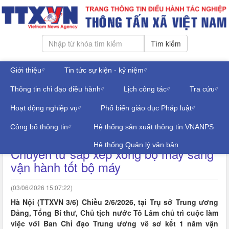
Tìm kiếm
Giới thiệu
Tin tức sự kiện - kỷ niệm
Thứ bảy, ngày 08/08/2026
Thông tin chỉ đạo điều hành
Lịch công tác
Tra cứu
Đăng nhập
THÔNG TIN ĐỒ HỌA
Hoạt động nghiệp vụ
Phổ biến giáo dục Pháp luật
Công bố thông tin
Hệ thống sản xuất thông tin VNANPS
Tổng Bí thư, Chủ tịch nước Tô Lâm:
Hệ thống Quản lý văn bản
Chuyển từ sắp xếp xong bộ máy sang
vận hành tốt bộ máy
(03/06/2026 15:07:22)
Hà Nội (TTXVN 3/6) Chiều 2/6/2026, tại Trụ sở Trung ương
Đảng, Tổng Bí thư, Chủ tịch nước Tô Lâm chủ trì cuộc làm
việc với Ban Chỉ đạo Trung ương về sơ kết 1 năm vận