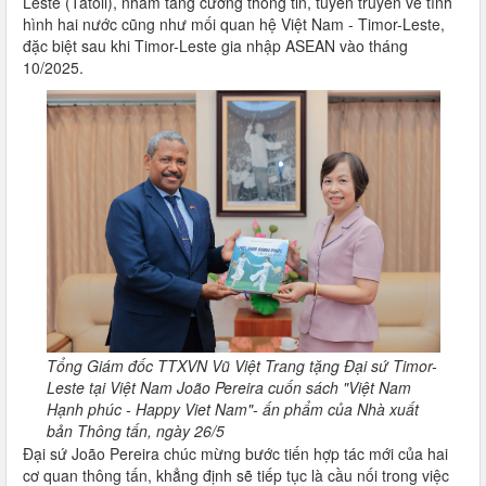
Leste (Tatoli), nhằm tăng cường thông tin, tuyên truyền về tình
hình hai nước cũng như mối quan hệ Việt Nam - Timor-Leste,
đặc biệt sau khi Timor-Leste gia nhập ASEAN vào tháng
10/2025.
Tổng Giám đốc TTXVN Vũ Việt Trang tặng Đại sứ Timor-
Leste tại Việt Nam João Pereira cuốn sách "Việt Nam
Hạnh phúc - Happy Viet Nam"- ấn phẩm của Nhà xuất
bản Thông tấn, ngày 26/5
Đại sứ João Pereira chúc mừng bước tiến hợp tác mới của hai
cơ quan thông tấn, khẳng định sẽ tiếp tục là cầu nối trong việc