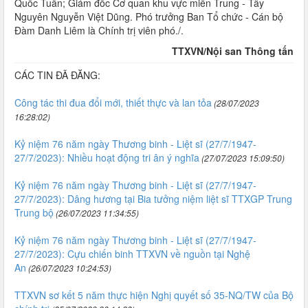
Quốc Tuấn; Giám đốc Cơ quan khu vực miền Trung - Tây
Nguyên Nguyễn Việt Dũng. Phó trưởng Ban Tổ chức - Cán bộ
Đàm Danh Liêm là Chính trị viên phó./.
TTXVN/Nội san Thông tấn
CÁC TIN ĐÃ ĐĂNG:
Công tác thi đua đổi mới, thiết thực và lan tỏa
(28/07/2023
16:28:02)
Kỷ niệm 76 năm ngày Thương binh - Liệt sĩ (27/7/1947-
27/7/2023): Nhiều hoạt động tri ân ý nghĩa
(27/07/2023 15:09:50)
Kỷ niệm 76 năm ngày Thương binh - Liệt sĩ (27/7/1947-
27/7/2023): Dâng hương tại Bia tưởng niệm liệt sĩ TTXGP Trung
Trung bộ
(26/07/2023 11:34:55)
Kỷ niệm 76 năm ngày Thương binh - Liệt sĩ (27/7/1947-
27/7/2023): Cựu chiến binh TTXVN về nguồn tại Nghệ
An
(26/07/2023 10:24:53)
TTXVN sơ kết 5 năm thực hiện Nghị quyết số 35-NQ/TW của Bộ