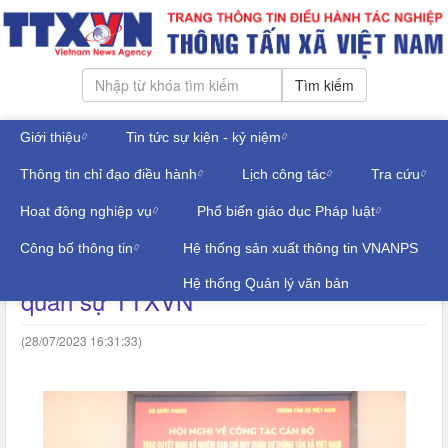
Tìm kiếm
Giới thiệu
Tin tức sự kiện - kỷ niệm
Thứ bảy, ngày 08/08/2026
Thông tin chỉ đạo điều hành
Lịch công tác
Tra cứu
Đăng nhập
TIN TRONG NGÀNH
Hoạt động nghiệp vụ
Phổ biến giáo dục Pháp luật
Công bố thông tin
Hệ thống sản xuất thông tin VNANPS
Trao quyết định bổ nhiệm Ban chỉ huy
Hệ thống Quản lý văn bản
quân sự TTXVN
(28/07/2023 16:31:33)