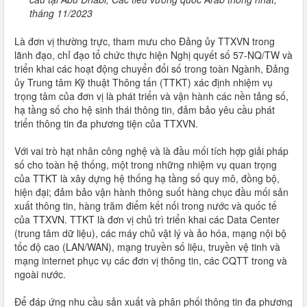
tháng 11/2023
Là đơn vị thường trực, tham mưu cho Đảng ủy TTXVN trong
lãnh đạo, chỉ đạo tổ chức thực hiện Nghị quyết số 57-NQ/TW và
triển khai các hoạt động chuyển đổi số trong toàn Ngành, Đảng
ủy Trung tâm Kỹ thuật Thông tấn (TTKT) xác định nhiệm vụ
trọng tâm của đơn vị là phát triển và vận hành các nền tảng số,
hạ tầng số cho hệ sinh thái thông tin, đảm bảo yêu cầu phát
triển thông tin đa phương tiện của TTXVN.
Với vai trò hạt nhân công nghệ và là đầu mối tích hợp giải pháp
số cho toàn hệ thống, một trong những nhiệm vụ quan trọng
của TTKT là xây dựng hệ thống hạ tầng số quy mô, đồng bộ,
hiện đại; đảm bảo vận hành thông suốt hàng chục đầu mối sản
xuất thông tin, hàng trăm điểm kết nối trong nước và quốc tế
của TTXVN. TTKT là đơn vị chủ trì triển khai các Data Center
(trung tâm dữ liệu), các máy chủ vật lý và ảo hóa, mạng nội bộ
tốc độ cao (LAN/WAN), mạng truyền số liệu, truyền vệ tinh và
mạng internet phục vụ các đơn vị thông tin, các CQTT trong và
ngoài nước.
Để đáp ứng nhu cầu sản xuất và phân phối thông tin đa phương