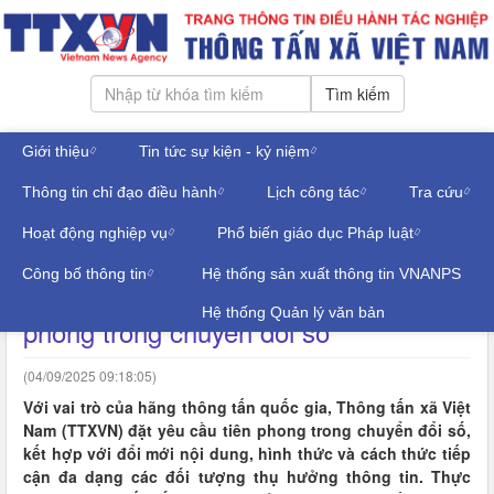
Tìm kiếm
Giới thiệu
Tin tức sự kiện - kỷ niệm
Thứ năm, ngày 06/08/2026
Thông tin chỉ đạo điều hành
Lịch công tác
Tra cứu
Đăng nhập
TIN TRONG NGÀNH
Hoạt động nghiệp vụ
Phổ biến giáo dục Pháp luật
Công bố thông tin
Hệ thống sản xuất thông tin VNANPS
Triển khai Nghị quyết 57-NQ/TW: Tiên
Hệ thống Quản lý văn bản
phong trong chuyển đổi số
(04/09/2025 09:18:05)
Với vai trò của hãng thông tấn quốc gia, Thông tấn xã Việt
Nam (TTXVN) đặt yêu cầu tiên phong trong chuyển đổi số,
kết hợp với đổi mới nội dung, hình thức và cách thức tiếp
cận đa dạng các đối tượng thụ hưởng thông tin. Thực