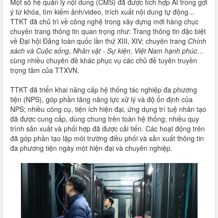
Một số hệ quản lý nội dung (CMS) đã được tích hợp AI trong gợi
ý từ khóa, tìm kiếm ảnh/video, trích xuất nội dung tự động...
TTKT đã chủ trì về công nghệ trong xây dựng mới hàng chục
chuyên trang thông tin quan trọng như: Trang thông tin đặc biệt
về Đại hội Đảng toàn quốc lần thứ XIII, XIV; chuyên trang
Chính
sách và Cuộc sống
,
Nhân vật - Sự kiện
,
Việt Nam hạnh phúc
…
cùng nhiều chuyên đề khác phục vụ các chủ đề tuyên truyền
trọng tâm của TTXVN.
TTKT đã triển khai nâng cấp hệ thống tác nghiệp đa phương
tiện (NPS), góp phần tăng năng lực xử lý và độ ổn định của
NPS; nhiều công cụ, tiện ích hiện đại, ứng dụng trí tuệ nhân tạo
đã được cung cấp, dùng chung trên toàn hệ thống; nhiều quy
trình sản xuất và phối hợp đã được cải tiến. Các hoạt động trên
đã góp phần tạo lập môi trường điều phối và sản xuất thông tin
đa phương tiện ngày một hiện đại và chuyên nghiệp.