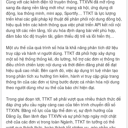
Cùng với các kênh điện tử truyền thống, TTXVN đã mở rộng
sang đa dạng nền tảng mới như: mạng xã hội, ứng dụng di
động, loa thông minh, mini app, Sportify… TTKT là lực lượng
triển khai các giải pháp kỹ thuật để phân phối nội dung đồng bộ,
hiệu quả trên các kênh thông qua việc phát triển API kết nối nội
dung tới các nền tảng, tối ưu hóa định dạng bài viết phù hợp,
đảm bảo tốc độ truyền tải, giảm thiểu độ trễ và lỗi hiển thị…
Một ưu thế của quá trình số hóa là khả năng phân tích dữ liệu
truy cập và hành vi người dùng. TTKT đã phối hợp xây dựng
một số hệ thống thống kê, đo lường, hỗ trợ các đơn vị thông tin
điều chỉnh chiến lược nội dung và thời điểm đăng phát để đạt
hiệu quả cao nhất. Bên cạnh đó, việc áp dụng trí tuệ nhân tạo
trong phân tích xu hướng tìm kiếm, hành vi truy cập giúp trang
thông tin của các đơn vị từng bước được cá nhân hóa nội dung
theo người dùng như xu thế của báo chí hiện đại.
Trong giai đoạn tới, TTKT sẽ phải vượt qua nhiều thách thức để
đáp ứng yêu cầu ngày càng cao của tiến trình chuyển đổi số
TTXVN. Bằng nỗ lực của tập thể đơn vị, sự định hướng của
Đảng ủy, Ban lãnh đạo TTXVN và sự phối hợp ngày một chặt
chẽ của các đơn vị trong toàn Ngành, TTKT tin tưởng có thể
vượt qua thách thức, hoàn thành tốt nhiệm vụ, góp phần xây