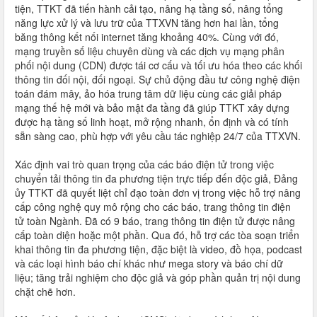
tiện, TTKT đã tiến hành cải tạo, nâng hạ tầng số, nâng tổng
năng lực xử lý và lưu trữ của TTXVN tăng hơn hai lần, tổng
băng thông kết nối internet tăng khoảng 40%. Cùng với đó,
mạng truyền số liệu chuyên dùng và các dịch vụ mạng phân
phối nội dung (CDN) được tái cơ cấu và tối ưu hóa theo các khối
thông tin đối nội, đối ngoại. Sự chủ động đầu tư công nghệ điện
toán đám mây, ảo hóa trung tâm dữ liệu cùng các giải pháp
mạng thế hệ mới và bảo mật đa tầng đã giúp TTKT xây dựng
được hạ tầng số linh hoạt, mở rộng nhanh, ổn định và có tính
sẵn sàng cao, phù hợp với yêu cầu tác nghiệp 24/7 của TTXVN.
Xác định vai trò quan trọng của các báo điện tử trong việc
chuyển tải thông tin đa phương tiện trực tiếp đến độc giả, Đảng
ủy TTKT đã quyết liệt chỉ đạo toàn đơn vị trong việc hỗ trợ nâng
cấp công nghệ quy mô rộng cho các báo, trang thông tin điện
tử toàn Ngành. Đã có 9 báo, trang thông tin điện tử được nâng
cấp toàn diện hoặc một phần. Qua đó, hỗ trợ các tòa soạn triển
khai thông tin đa phương tiện, đặc biệt là video, đồ họa, podcast
và các loại hình báo chí khác như mega story và báo chí dữ
liệu; tăng trải nghiệm cho độc giả và góp phần quản trị nội dung
chặt chẽ hơn.