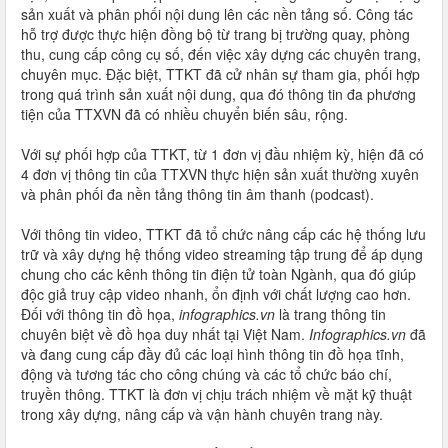
sản xuất và phân phối nội dung lên các nền tảng số. Công tác
hỗ trợ được thực hiện đồng bộ từ trang bị trường quay, phòng
thu, cung cấp công cụ số, đến việc xây dựng các chuyên trang,
chuyên mục. Đặc biệt, TTKT đã cử nhân sự tham gia, phối hợp
trong quá trình sản xuất nội dung, qua đó thông tin đa phương
tiện của TTXVN đã có nhiều chuyển biến sâu, rộng.
Với sự phối hợp của TTKT, từ 1 đơn vị đầu nhiệm kỳ, hiện đã có
4 đơn vị thông tin của TTXVN thực hiện sản xuất thường xuyên
và phân phối đa nền tảng thông tin âm thanh (podcast).
Với thông tin video, TTKT đã tổ chức nâng cấp các hệ thống lưu
trữ và xây dựng hệ thống video streaming tập trung để áp dụng
chung cho các kênh thông tin điện tử toàn Ngành, qua đó giúp
độc giả truy cập video nhanh, ổn định với chất lượng cao hơn.
Đối với thông tin đồ họa,
infographics.vn
là trang thông tin
chuyên biệt về đồ họa duy nhất tại Việt Nam.
Infographics.vn
đã
và đang cung cấp đầy đủ các loại hình thông tin đồ họa tĩnh,
động và tương tác cho công chúng và các tổ chức báo chí,
truyền thông. TTKT là đơn vị chịu trách nhiệm về mặt kỹ thuật
trong xây dựng, nâng cấp và vận hành chuyên trang này.