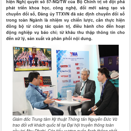
hiện Nghị quyết số 57-NQ/TW của Bộ Chính trị về đột phá
phát triển khoa học, công nghệ, đổi mới sáng tạo và
chuyển đổi số, Đảng ủy TTXVN đã xác định chuyển đổi số
trong toàn Ngành là nhiệm vụ chiến lược, cần thực hiện
đồng bộ từ công tác quản trị, điều hành cho đến hoạt
động nghiệp vụ báo chí; từ khâu thu thập thông tin cho
đến xử lý, sản xuất và phân phối nội dung.
Giám đốc Trung tâm Kỹ thuật Thông tấn Nguyễn Đức Vũ
trao đổi với khách quốc tế tại Đại hội truyền thông toàn
cầu tại Abu Dhabi, Các tiểu vương quốc Arab thống nhất,