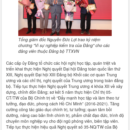
Tổng giám đốc Nguyễn Đức Lợi trao kỷ niệm
chương "Vì sự nghiệp kiểm tra của Đảng" cho các
đảng viên thuộc Đảng bộ TTXVN
Các cấp ủy Đảng tổ chức các hội nghị học tập, quán triệt và
triển khai thực hiện Nghị quyết Đại hội Đảng toàn quốc lần thứ
XIII, Nghị quyết Đại hội XIII Đảng bộ Khối các cơ quan Trung
ương và các chỉ thị, nghị quyết của Trung ương trong toàn đảng
bộ. Tiếp tục thực hiện Nghị quyết Trung ương 4 khóa XII về xây
dựng, chỉnh đốn Đảng; sơ kết 5 năm thực hiện Chỉ thị 05-
CT/TW của Bộ Chính trị về “Đẩy mạnh học tập và làm theo tư
tưởng, đạo đức, phong cách Hồ Chí Minh” (2016-2021). Tăng
cường công tác giáo dục chính trị, tư tưởng; quan tâm bồi
dưỡng, nâng cao bản lĩnh chính trị, phẩm chất đạo đức, trình độ
chuyên môn nghiệp vụ cho đội ngũ phóng viên, biên tập viên.
Tiếp tục thực hiện hiệu quả Nghị quyết số 35-NQ/TW của Bộ