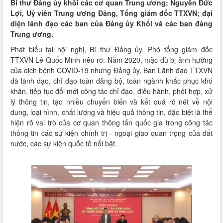
Bí thư Đảng ủy khối các cơ quan Trung ương; Nguyễn Đức
Lợi, Uỷ viên Trung ương Đảng, Tổng giám đốc TTXVN; đại
diện lãnh đạo các ban của Đảng ủy Khối và các ban đảng
Trung ương.
Phát biểu tại hội nghị, Bí thư Đảng ủy, Phó tổng giám đốc
TTXVN Lê Quốc Minh nêu rõ: Năm 2020, mặc dù bị ảnh hưởng
của dịch bệnh COVID-19 nhưng Đảng ủy, Ban Lãnh đạo TTXVN
đã lãnh đạo, chỉ đạo toàn đảng bộ, toàn ngành khắc phục khó
khăn, tiếp tục đổi mới công tác chỉ đạo, điều hành, phối hợp, xử
lý thông tin, tạo nhiều chuyển biến và kết quả rõ nét về nội
dung, loại hình, chất lượng và hiệu quả thông tin, đặc biệt là thể
hiện rõ vai trò của cơ quan thông tấn quốc gia trong công tác
thông tin các sự kiện chính trị - ngoại giao quan trọng của đất
nước, các sự kiện quốc tế nổi bật.