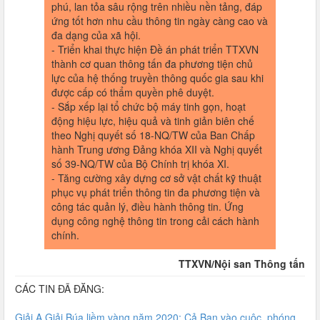
phú, lan tỏa sâu rộng trên nhiều nền tảng, đáp
ứng tốt hơn nhu cầu thông tin ngày càng cao và
đa dạng của xã hội.
- Triển khai thực hiện Đề án phát triển TTXVN
thành cơ quan thông tấn đa phương tiện chủ
lực của hệ thống truyền thông quốc gia sau khi
được cấp có thẩm quyền phê duyệt.
- Sắp xếp lại tổ chức bộ máy tinh gọn, hoạt
động hiệu lực, hiệu quả và tinh giản biên chế
theo Nghị quyết số 18-NQ/TW của Ban Chấp
hành Trung ương Đảng khóa XII và Nghị quyết
số 39-NQ/TW của Bộ Chính trị khóa XI.
- Tăng cường xây dựng cơ sở vật chất kỹ thuật
phục vụ phát triển thông tin đa phương tiện và
công tác quản lý, điều hành thông tin. Ứng
dụng công nghệ thông tin trong cải cách hành
chính.
TTXVN/Nội san Thông tấn
CÁC TIN ĐÃ ĐĂNG:
Giải A Giải Búa liềm vàng năm 2020: Cả Ban vào cuộc, phóng