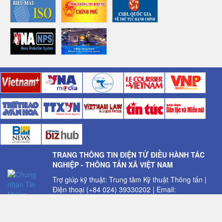
TRANG THÔNG TIN ĐIỆN TỬ ĐIỀU HÀNH TÁC
NGHIỆP - THÔNG TẤN XÃ VIỆT NAM
Trợ giúp kỹ thuật: Trung tâm Kỹ thuật Thông tấn |
Điện thoại (+84 024) 39330202 | Email:
trungtamkythuat@vnanet.vn
© 2016 Bản quyền thuộc về Trung tâm Kỹ thuật
Thông tấn - Thông tấn xã Việt Nam