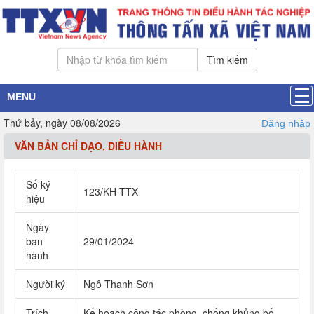
Tìm kiếm
MENU
Thứ bảy, ngày 08/08/2026
Đăng nhập
VĂN BẢN CHỈ ĐẠO, ĐIỀU HÀNH
Số ký
123/KH-TTX
hiệu
Ngày
ban
29/01/2024
hành
Người ký
Ngô Thanh Sơn
Trích
Kế hoạch công tác phòng, chống khủng bố