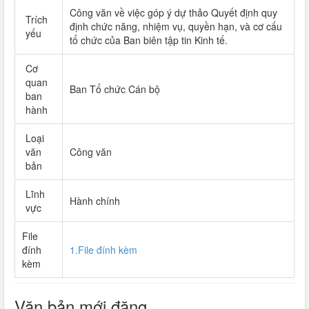
Công văn về việc góp ý dự thảo Quyết định quy
Trích
định chức năng, nhiệm vụ, quyền hạn, và cơ cấu
yếu
tổ chức của Ban biên tập tin Kinh tế.
Cơ
quan
Ban Tổ chức Cán bộ
ban
hành
Loại
văn
Công văn
bản
Lĩnh
Hành chính
vực
File
đính
1.File đính kèm
kèm
Văn bản mới đăng