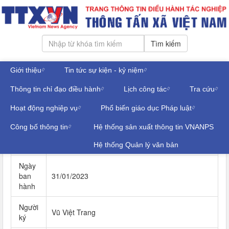
Tìm kiếm
Giới thiệu
Tin tức sự kiện - kỷ niệm
Chủ nhật, ngày 09/08/2026
Thông tin chỉ đạo điều hành
Lịch công tác
Tra cứu
Đăng nhập
VĂN BẢN CHỈ ĐẠO, ĐIỀU HÀNH
Hoạt động nghiệp vụ
Phổ biến giáo dục Pháp luật
Công bố thông tin
Hệ thống sản xuất thông tin VNANPS
Số ký
36/QĐ-TTX
hiệu
Hệ thống Quản lý văn bản
Ngày
ban
31/01/2023
hành
Người
Vũ Việt Trang
ký