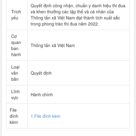
Quyết định công nhận, chuẩn y danh hiệu thi đua
Trích
và khen thưởng các tập thể và cá nhân của
yếu
Thông tấn xã Việt Nam đạt thành tích xuất sắc
trong phong trào thi đua năm 2022.
Cơ
quan
Thông tấn xã Việt Nam
ban
hành
Loại
văn
Quyết định
bản
Lĩnh
Hành chính
vực
File
đính
1.File đính kèm
kèm