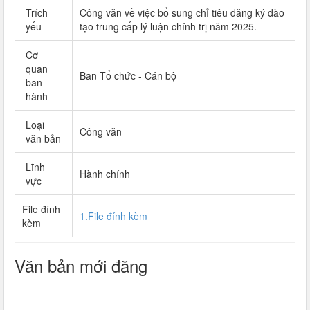
Trích
Công văn về việc bổ sung chỉ tiêu đăng ký đào
yếu
tạo trung cấp lý luận chính trị năm 2025.
Cơ
quan
Ban Tổ chức - Cán bộ
ban
hành
Loại
Công văn
văn bản
Lĩnh
Hành chính
vực
File đính
1.File đính kèm
kèm
Văn bản mới đăng