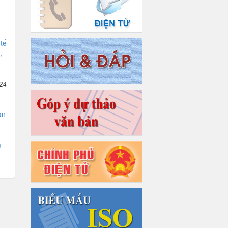
tế
,
024
ân
m