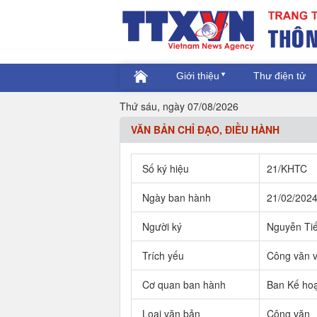
Giới thiệu
Thư điện tử
Thứ sáu, ngày 07/08/2026
VĂN BẢN CHỈ ĐẠO, ĐIỀU HÀNH
Số ký hiệu
21/KHTC
Ngày ban hành
21/02/202
Người ký
Nguyễn Ti
Trích yếu
Công văn về
Cơ quan ban hành
Ban Kế hoạ
Loại văn bản
Công văn