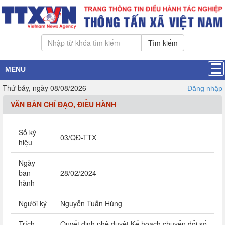
Tìm kiếm
MENU
Thứ bảy, ngày 08/08/2026
Đăng nhập
VĂN BẢN CHỈ ĐẠO, ĐIỀU HÀNH
Số ký
03/QĐ-TTX
hiệu
Ngày
ban
28/02/2024
hành
Người ký
Nguyễn Tuấn Hùng
Trích
Quyết định phê duyệt Kế hoạch chuyển đổi số