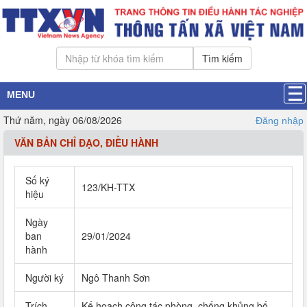
Tìm kiếm
MENU
Thứ năm, ngày 06/08/2026
Đăng nhập
VĂN BẢN CHỈ ĐẠO, ĐIỀU HÀNH
Số ký
123/KH-TTX
hiệu
Ngày
ban
29/01/2024
hành
Người ký
Ngô Thanh Sơn
Trích
Kế hoạch công tác phòng, chống khủng bố