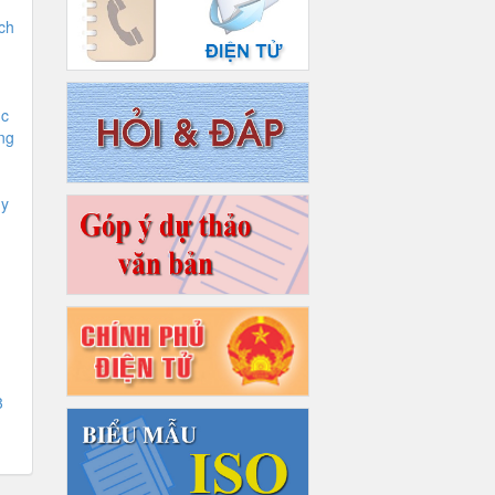
ch
ục
ng
ủy
3