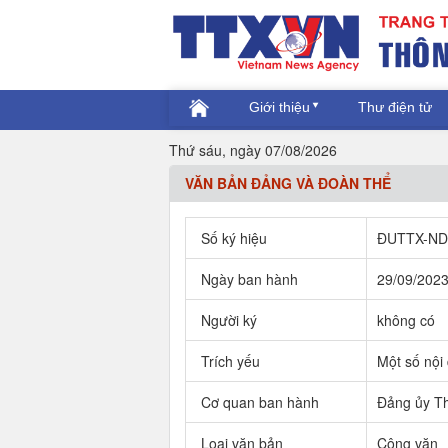
Giới thiệu
Thư điện tử
Thứ sáu, ngày 07/08/2026
VĂN BẢN ĐẢNG VÀ ĐOÀN THỂ
Số ký hiệu
ĐUTTX-N
Ngày ban hành
29/09/202
Người ký
không có
Trích yếu
Một số nội
Cơ quan ban hành
Đảng ủy Th
Loại văn bản
Công văn