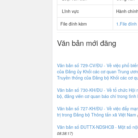
Lĩnh vực
Hành chín
File đính kèm
1.File đín
Văn bản mới đăng
Văn bản số 729-CV/ĐU - Về việc phổ biến
của Đảng ủy Khối các cơ quan Trung ương
Truyền thống của Đảng bộ Khối các cơ q
Văn bản số 730-KH/ĐU - Về tổ chức Hội n
bộ, đảng viên cơ quan báo chí trong tình 
Văn bản số 727-KH/ĐU - Về việc đẩy mạnh
trị trong Đảng bộ Thông tấn xã Việt Nam
Văn bản số ĐUTTX-NDSHCB - Một số nội d
08:38:17)