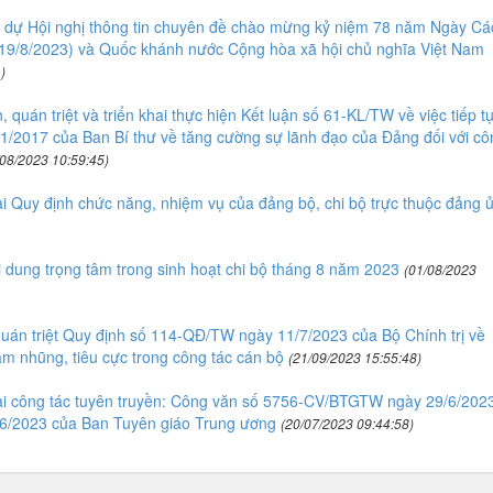
ập dự Hội nghị thông tin chuyên đề chào mừng kỷ niệm 78 năm Ngày Cá
19/8/2023) và Quốc khánh nước Cộng hòa xã hội chủ nghĩa Việt Nam
)
quán triệt và triển khai thực hiện Kết luận số 61-KL/TW về việc tiếp t
01/2017 của Ban Bí thư về tăng cường sự lãnh đạo của Đảng đối với cô
/08/2023 10:59:45)
ai Quy định chức năng, nhiệm vụ của đảng bộ, chi bộ trực thuộc đảng 
ung trọng tâm trong sinh hoạt chi bộ tháng 8 năm 2023
(01/08/2023
uán triệt Quy định số 114-QĐ/TW ngày 11/7/2023 của Bộ Chính trị về
am nhũng, tiêu cực trong công tác cán bộ
(21/09/2023 15:55:48)
hai công tác tuyên truyền: Công văn số 5756-CV/BTGTW ngày 29/6/202
6/2023 của Ban Tuyên giáo Trung ương
(20/07/2023 09:44:58)