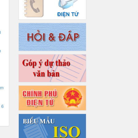
3
n
ệm
 6