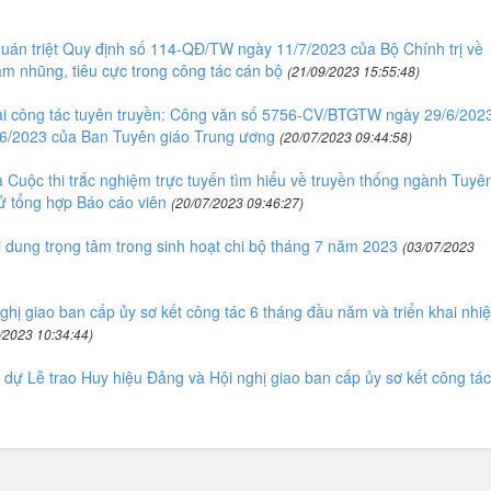
uán triệt Quy định số 114-QĐ/TW ngày 11/7/2023 của Bộ Chính trị về
am nhũng, tiêu cực trong công tác cán bộ
(21/09/2023 15:55:48)
hai công tác tuyên truyền: Công văn số 5756-CV/BTGTW ngày 29/6/202
6/2023 của Ban Tuyên giáo Trung ương
(20/07/2023 09:44:58)
 Cuộc thi trắc nghiệm trực tuyến tìm hiểu về truyền thống ngành Tuyê
tử tổng hợp Báo cáo viên
(20/07/2023 09:46:27)
ung trọng tâm trong sinh hoạt chi bộ tháng 7 năm 2023
(03/07/2023
hị giao ban cấp ủy sơ kết công tác 6 tháng đầu năm và triển khai nhi
/2023 10:34:44)
 dự Lễ trao Huy hiệu Đảng và Hội nghị giao ban cấp ủy sơ kết công tác