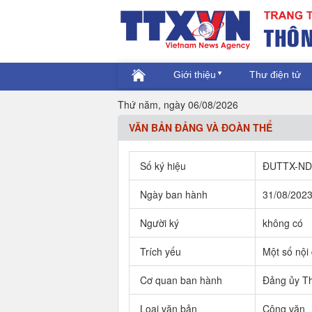
Giới thiệu
Thư điện tử
Thứ năm, ngày 06/08/2026
VĂN BẢN ĐẢNG VÀ ĐOÀN THỂ
Số ký hiệu
ĐUTTX-N
Ngày ban hành
31/08/202
Người ký
không có
Trích yếu
Một số nội
Cơ quan ban hành
Đảng ủy Th
Loại văn bản
Công văn