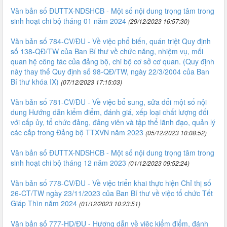
Văn bản số ĐUTTX-NDSHCB - Một số nội dung trọng tâm trong
sinh hoạt chi bộ tháng 01 năm 2024
(29/12/2023 16:57:30)
Văn bản số 784-CV/ĐU - Về việc phổ biến, quán triệt Quy định
số 138-QĐ/TW của Ban Bí thư về chức năng, nhiệm vụ, mối
quan hệ công tác của đảng bộ, chi bộ cơ sở cơ quan. (Quy định
này thay thế Quy định số 98-QĐ/TW, ngày 22/3/2004 của Ban
Bí thư khóa IX)
(07/12/2023 17:15:03)
Văn bản số 781-CV/ĐU - Về việc bổ sung, sửa đổi một số nội
dung Hướng dẫn kiểm điểm, đánh giá, xếp loại chất lượng đối
với cấp ủy, tổ chức đảng, đảng viên và tập thể lãnh đạo, quản lý
các cấp trong Đảng bộ TTXVN năm 2023
(05/12/2023 10:08:52)
Văn bản số ĐUTTX-NDSHCB - Một số nội dung trọng tâm trong
sinh hoạt chi bộ tháng 12 năm 2023
(01/12/2023 09:52:24)
Văn bản số 778-CV/ĐU - Về việc triển khai thực hiện Chỉ thị số
26-CT/TW ngày 23/11/2023 của Ban Bí thư về việc tổ chức Tết
Giáp Thìn năm 2024
(01/12/2023 10:23:51)
Văn bản số 777-HD/ĐU - Hương dẫn về việc kiểm điểm, đánh