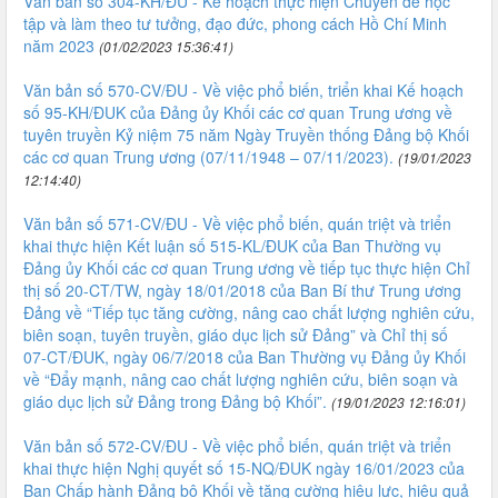
Văn bản số 304-KH/ĐU - Kế hoạch thực hiện Chuyên đề học
tập và làm theo tư tưởng, đạo đức, phong cách Hồ Chí Minh
năm 2023
(01/02/2023 15:36:41)
Văn bản số 570-CV/ĐU - Về việc phổ biến, triển khai Kế hoạch
số 95-KH/ĐUK của Đảng ủy Khối các cơ quan Trung ương về
tuyên truyền Kỷ niệm 75 năm Ngày Truyền thống Đảng bộ Khối
các cơ quan Trung ương (07/11/1948 – 07/11/2023).
(19/01/2023
12:14:40)
Văn bản số 571-CV/ĐU - Về việc phổ biến, quán triệt và triển
khai thực hiện Kết luận số 515-KL/ĐUK của Ban Thường vụ
Đảng ủy Khối các cơ quan Trung ương về tiếp tục thực hiện Chỉ
thị số 20-CT/TW, ngày 18/01/2018 của Ban Bí thư Trung ương
Đảng về “Tiếp tục tăng cường, nâng cao chất lượng nghiên cứu,
biên soạn, tuyên truyền, giáo dục lịch sử Đảng” và Chỉ thị số
07-CT/ĐUK, ngày 06/7/2018 của Ban Thường vụ Đảng ủy Khối
về “Đẩy mạnh, nâng cao chất lượng nghiên cứu, biên soạn và
giáo dục lịch sử Đảng trong Đảng bộ Khối”.
(19/01/2023 12:16:01)
Văn bản số 572-CV/ĐU - Về việc phổ biến, quán triệt và triển
khai thực hiện Nghị quyết số 15-NQ/ĐUK ngày 16/01/2023 của
Ban Chấp hành Đảng bộ Khối về tăng cường hiệu lực, hiệu quả