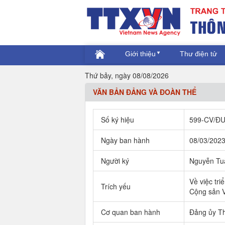
Giới thiệu
Thư điện tử
Thứ bảy, ngày 08/08/2026
VĂN BẢN ĐẢNG VÀ ĐOÀN THỂ
Số ký hiệu
599-CV/Đ
Ngày ban hành
08/03/202
Người ký
Nguyễn Tu
Về việc tr
Trích yếu
Cộng sản V
Cơ quan ban hành
Đảng ủy Th