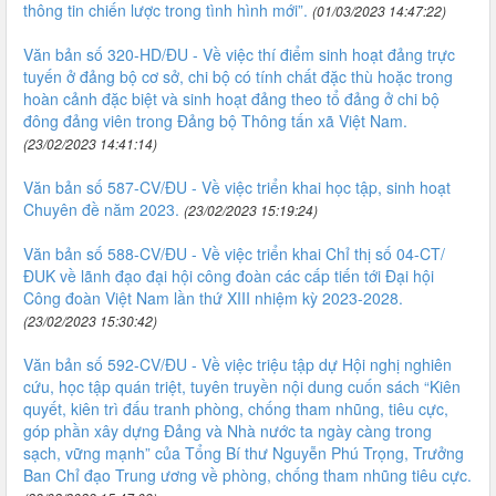
thông tin chiến lược trong tình hình mới”.
(01/03/2023 14:47:22)
Văn bản số 320-HD/ĐU - Về việc thí điểm sinh hoạt đảng trực
tuyến ở đảng bộ cơ sở, chi bộ có tính chất đặc thù hoặc trong
hoàn cảnh đặc biệt và sinh hoạt đảng theo tổ đảng ở chi bộ
đông đảng viên trong Đảng bộ Thông tấn xã Việt Nam.
(23/02/2023 14:41:14)
Văn bản số 587-CV/ĐU - Về việc triển khai học tập, sinh hoạt
Chuyên đề năm 2023.
(23/02/2023 15:19:24)
Văn bản số 588-CV/ĐU - Về việc triển khai Chỉ thị số 04-CT/
ĐUK về lãnh đạo đại hội công đoàn các cấp tiến tới Đại hội
Công đoàn Việt Nam lần thứ XIII nhiệm kỳ 2023-2028.
(23/02/2023 15:30:42)
Văn bản số 592-CV/ĐU - Về việc triệu tập dự Hội nghị nghiên
cứu, học tập quán triệt, tuyên truyền nội dung cuốn sách “Kiên
quyết, kiên trì đấu tranh phòng, chống tham nhũng, tiêu cực,
góp phần xây dựng Đảng và Nhà nước ta ngày càng trong
sạch, vững mạnh” của Tổng Bí thư Nguyễn Phú Trọng, Trưởng
Ban Chỉ đạo Trung ương về phòng, chống tham nhũng tiêu cực.