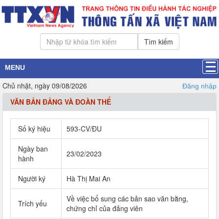
Tìm kiếm
MENU
Chủ nhật, ngày 09/08/2026
Đăng nhập
VĂN BẢN ĐẢNG VÀ ĐOÀN THỂ
Số ký hiệu
593-CV/ĐU
Ngày ban
23/02/2023
hành
Người ký
Hà Thị Mai An
Về việc bổ sung các bản sao văn bằng,
Trích yếu
chứng chỉ của đảng viên