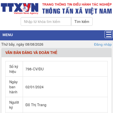
Tìm kiếm
MENU
Thứ bảy, ngày 08/08/2026
Đăng nhập
VĂN BẢN ĐẢNG VÀ ĐOÀN THỂ
Số ký
798-CV/ĐU
hiệu
Ngày
ban
02/01/2024
hành
Người
Đỗ Thị Trang
ký