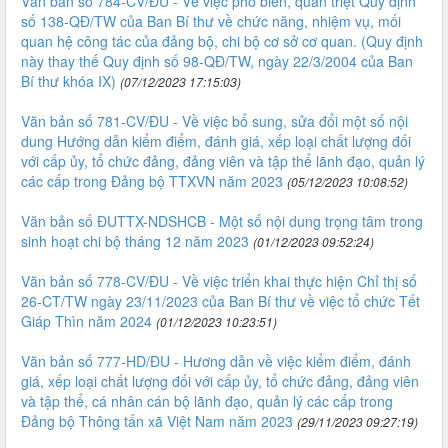
Văn bản số 784-CV/ĐU - Về việc phổ biến, quán triệt Quy định
số 138-QĐ/TW của Ban Bí thư về chức năng, nhiệm vụ, mối
quan hệ công tác của đảng bộ, chi bộ cơ sở cơ quan. (Quy định
này thay thế Quy định số 98-QĐ/TW, ngày 22/3/2004 của Ban
Bí thư khóa IX)
(07/12/2023 17:15:03)
Văn bản số 781-CV/ĐU - Về việc bổ sung, sửa đổi một số nội
dung Hướng dẫn kiểm điểm, đánh giá, xếp loại chất lượng đối
với cấp ủy, tổ chức đảng, đảng viên và tập thể lãnh đạo, quản lý
các cấp trong Đảng bộ TTXVN năm 2023
(05/12/2023 10:08:52)
Văn bản số ĐUTTX-NDSHCB - Một số nội dung trọng tâm trong
sinh hoạt chi bộ tháng 12 năm 2023
(01/12/2023 09:52:24)
Văn bản số 778-CV/ĐU - Về việc triển khai thực hiện Chỉ thị số
26-CT/TW ngày 23/11/2023 của Ban Bí thư về việc tổ chức Tết
Giáp Thìn năm 2024
(01/12/2023 10:23:51)
Văn bản số 777-HD/ĐU - Hương dẫn về việc kiểm điểm, đánh
giá, xếp loại chất lượng đối với cấp ủy, tổ chức đảng, đảng viên
và tập thể, cá nhân cán bộ lãnh đạo, quản lý các cấp trong
Đảng bộ Thông tấn xã Việt Nam năm 2023
(29/11/2023 09:27:19)