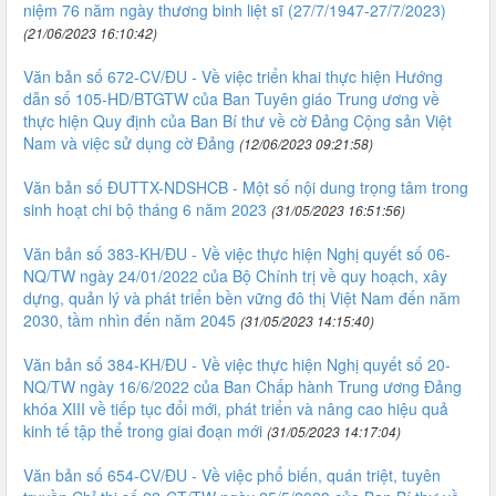
niệm 76 năm ngày thương binh liệt sĩ (27/7/1947-27/7/2023)
(21/06/2023 16:10:42)
Văn bản số 672-CV/ĐU - Về việc triển khai thực hiện Hướng
dẫn số 105-HD/BTGTW của Ban Tuyên giáo Trung ương về
thực hiện Quy định của Ban Bí thư về cờ Đảng Cộng sản Việt
Nam và việc sử dụng cờ Đảng
(12/06/2023 09:21:58)
Văn bản số ĐUTTX-NDSHCB - Một số nội dung trọng tâm trong
sinh hoạt chi bộ tháng 6 năm 2023
(31/05/2023 16:51:56)
Văn bản số 383-KH/ĐU - Về việc thực hiện Nghị quyết số 06-
NQ/TW ngày 24/01/2022 của Bộ Chính trị về quy hoạch, xây
dựng, quản lý và phát triển bền vững đô thị Việt Nam đến năm
2030, tầm nhìn đến năm 2045
(31/05/2023 14:15:40)
Văn bản số 384-KH/ĐU - Về việc thực hiện Nghị quyết số 20-
NQ/TW ngày 16/6/2022 của Ban Chấp hành Trung ương Đảng
khóa XIII về tiếp tục đổi mới, phát triển và nâng cao hiệu quả
kinh tế tập thể trong giai đoạn mới
(31/05/2023 14:17:04)
Văn bản số 654-CV/ĐU - Về việc phổ biến, quán triệt, tuyên