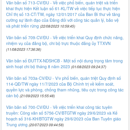
Văn bản số 713-CV/ĐU - Về việc phổ biến, quán triệt và triển
khai thực hiện Kết luận số 61-KL/TW về việc tiếp tục thực hiện
Chỉ thị số 13-CT/TW, ngày 12/01/2017 của Ban Bí thư về tăng
cường sự lãnh đạo của Đảng đối với công tác quản lý, bảo vệ
và phát triển rừng
(22/08/2023 10:59:45)
Văn bản số 709-CV/ĐU - Về việc triển khai Quy định chức năng,
nhiệm vụ của đảng bộ, chi bộ trực thuộc đảng ủy TTXVN
(11/08/2023 17:36:36)
Văn bản số ĐUTTX-NDSHCB - Một số nội dung trọng tâm trong
sinh hoạt chi bộ tháng 8 năm 2023
(01/08/2023 09:24:37)
Văn bản số 703a-CV/ĐU - V/v phổ biến, quán triệt Quy định số
114-QĐ/TW ngày 11/7/2023 của Bộ Chính trị về kiểm soát,
quyền lực và phòng, chống tham nhũng, tiêu cực trong công tác
cán bộ
(21/09/2023 15:55:48)
Văn bản số 700-CV/ĐU - Về việc triển khai công tác tuyên
truyền: Công văn số 5756-CV/BTGTW ngày 29/6/2023 và Kế
hoạch số 316-KH/BTGTW ngày 29/6/2023 của Ban Tuyên giáo
Trung ương
(20/07/2023 09:44:58)