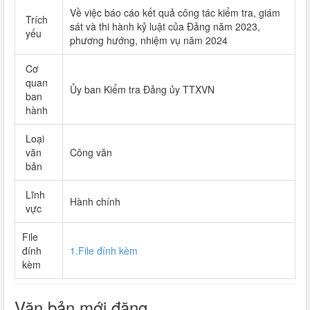
Về việc báo cáo kết quả công tác kiểm tra, giám
Trích
sát và thi hành kỷ luật của Đảng năm 2023,
yếu
phương hướng, nhiệm vụ năm 2024
Cơ
quan
Ủy ban Kiểm tra Đảng ủy TTXVN
ban
hành
Loại
văn
Công văn
bản
Lĩnh
Hành chính
vực
File
đính
1.File đính kèm
kèm
Văn bản mới đăng