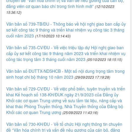
chuyên đề “Văn hóa chính trị và vấn đề nêu gương của cán bộ,
đảng viên cơ quan báo chí trong tình hình mới”
(12/10/2023
15:36:12)
Văn bản số 739-TB/ĐU - Thông báo về hội nghị giao ban cấp ủy
sơ kết công tác 9 tháng và triển khai nhiệm vụ công tác 3 tháng
cuối năm 2023
(17/10/2023 10:14:43)
Văn bản số 735-CV/ĐU - Về việc triệu tập dự Hội nghị giao ban
cấp ủy sơ kết công tác 9 tháng năm 2023 và triển khai nhiệm vụ
công tác trọng tâm 3 tháng cuối năm 2023
(05/10/2023 18:15:15)
Văn bản số ĐUTTX-NDSHCB - Một số nội dung trọng tâm trong
sinh hoạt chi bộ tháng 10 năm 2023
(29/09/2023 17:19:28)
Văn bản số 729-CV/ĐU - Về việc phổ biến, tuyên truyền và triển
khai Kế hoạch số 138-KH/ĐUK ngày 21/9/2023 của Đảng ủy
Khối các cơ quan Trung ương về sưu tầm tài liệu, nâng cấp và
khai thác Phòng Truyền thống, Nhà Truyền thống của Đảng bộ
Khối các cơ quan Trung ương
(25/09/2023 11:43:16)
Văn bản số 730-KH/ĐU - Về tổ chức Hội nghị thông tin chuyên
đề “Văn hóa chính trị và vấn đề nêu gương của cán bộ, đảng