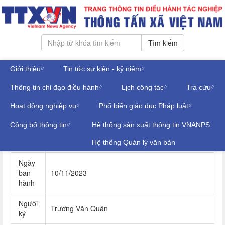
Tìm kiếm
Giới thiệu
Tin tức sự kiện - kỷ niệm
Thứ bảy, ngày 08/08/2026
Thông tin chỉ đạo điều hành
Lịch công tác
Tra cứu
Đăng nhập
VĂN BẢN ĐẢNG VÀ ĐOÀN THỂ
Hoạt động nghiệp vụ
Phổ biến giáo dục Pháp luật
Công bố thông tin
Hệ thống sản xuất thông tin VNANPS
Số ký
120-CV/UBKT
hiệu
Hệ thống Quản lý văn bản
Ngày
ban
10/11/2023
hành
Người
Trương Văn Quân
ký