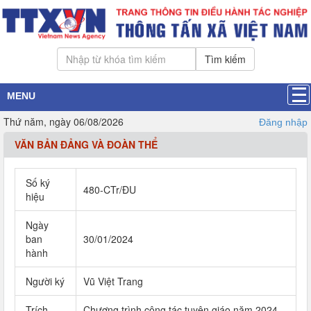
Tìm kiếm
MENU
Thứ năm, ngày 06/08/2026
Đăng nhập
VĂN BẢN ĐẢNG VÀ ĐOÀN THỂ
Số ký
480-CTr/ĐU
hiệu
Ngày
ban
30/01/2024
hành
Người ký
Vũ Việt Trang
Trích
Chương trình công tác tuyên giáo năm 2024