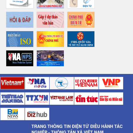
TRANG THÔNG TIN ĐIỆN TỬ ĐIỀU HÀNH TÁC
NGHIỆP - THÔNG TẤN XÃ VIỆT NAM