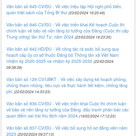
Văn bản số 845-CV/ĐU - Về việc triệu tập Hội nghị phổ biến,
quán triệt sách của Tổng Bí thư
(23/02/2024 16:20:49)
Văn bản số 846-CV/ĐU - Về việc triển khai Kế hoạch Cuộc thi
chính luận về bảo vệ nền tảng tư tưởng của Đảng (Cuộc thi cấp
Trung ương) lần thứ Tư, năm 2024
(23/02/2024 16:23:30)
Văn bản số 842-HD/ĐU - Về công tác rà soát, bổ sung quy
hoạch cấp ủy cơ sở thuộc Đảng bộ Thông tấn xã Việt Nam
nhiệm kỳ 2020-2025 và nhiệm kỳ 2025-2030
(22/02/2024
09:38:39)
Văn bản số 129-CV/UBKT - Về việc xây dựng kế hoạch phòng,
chống tham nhũng, tiêu cực và thực hành tiết kiệm, chống lãng
phí
(22/02/2024 14:33:23)
Văn bản số 836-CV/ĐU - Về việc triển khai Cuộc thi chính luận
về bảo vệ nền tảng tư tưởng của Đảng, đấu tranh phản bác các
quan điểm sai trái thù địch năm 2024
(19/02/2024 17:12:23)
Văn bản số 837-CV/ĐU - Về việc bổ sung hồ sơ đảng viên năm
2023
(20/02/2024 09:37:13)