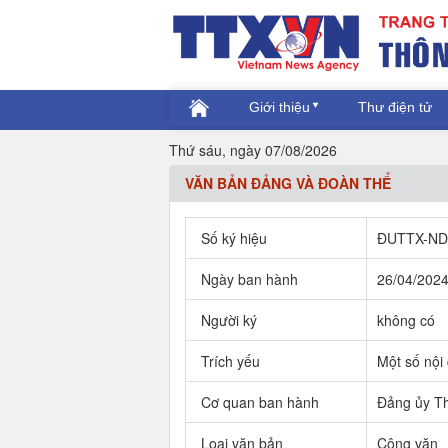
Giới thiệu
Thư điện tử
Thứ sáu, ngày 07/08/2026
VĂN BẢN ĐẢNG VÀ ĐOÀN THỂ
Số ký hiệu
ĐUTTX-N
Ngày ban hành
26/04/202
Người ký
không có
Trích yếu
Một số nội
Cơ quan ban hành
Đảng ủy Th
Loại văn bản
Công văn