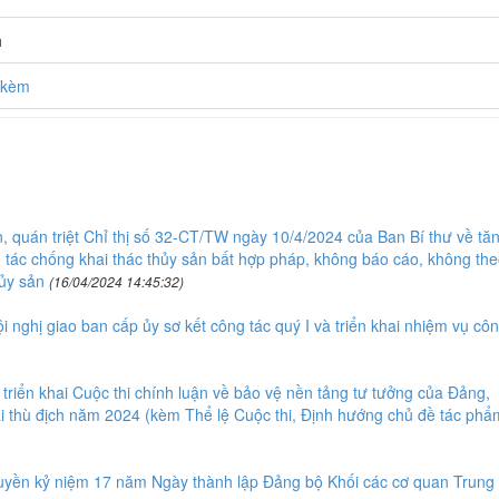
h
h kèm
, quán triệt Chỉ thị số 32-CT/TW ngày 10/4/2024 của Ban Bí thư về tă
 tác chống khai thác thủy sản bất hợp pháp, không báo cáo, không the
ủy sản
(16/04/2024 14:45:32)
nghị giao ban cấp ủy sơ kết công tác quý I và triển khai nhiệm vụ cô
riển khai Cuộc thi chính luận về bảo vệ nền tảng tư tưởng của Đảng,
ái thù địch năm 2024 (kèm Thể lệ Cuộc thi, Định hướng chủ đề tác phẩ
ruyền kỷ niệm 17 năm Ngày thành lập Đảng bộ Khối các cơ quan Trung