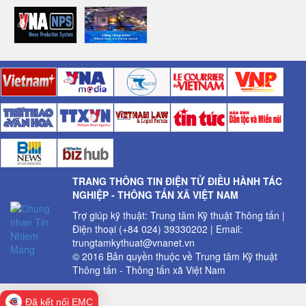
TRANG THÔNG TIN ĐIỆN TỬ ĐIỀU HÀNH TÁC
NGHIỆP - THÔNG TẤN XÃ VIỆT NAM
Trợ giúp kỹ thuật: Trung tâm Kỹ thuật Thông tấn |
Điện thoại (+84 024) 39330202 | Email:
trungtamkythuat@vnanet.vn
© 2016 Bản quyền thuộc về Trung tâm Kỹ thuật
Thông tấn - Thông tấn xã Việt Nam
Đã kết nối EMC