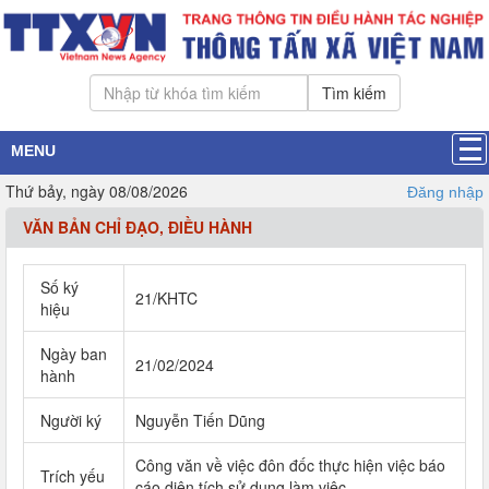
Tìm kiếm
MENU
Thứ bảy, ngày 08/08/2026
Đăng nhập
VĂN BẢN CHỈ ĐẠO, ĐIỀU HÀNH
Số ký
21/KHTC
hiệu
Ngày ban
21/02/2024
hành
Người ký
Nguyễn Tiến Dũng
Công văn về việc đôn đốc thực hiện việc báo
Trích yếu
cáo diện tích sử dụng làm việc.