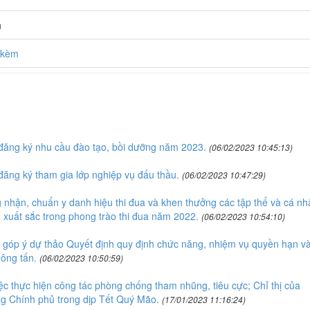
h
h kèm
đăng ký nhu cầu đào tạo, bồi dưỡng năm 2023.
(06/02/2023 10:45:13)
ăng ký tham gia lớp nghiệp vụ đấu thầu.
(06/02/2023 10:47:29)
nhận, chuẩn y danh hiệu thi đua và khen thưởng các tập thể và cá nh
 xuất sắc trong phong trào thi đua năm 2022.
(06/02/2023 10:54:10)
 góp ý dự thảo Quyết định quy định chức năng, nhiệm vụ quyền hạn v
ông tấn.
(06/02/2023 10:50:59)
c thực hiện công tác phòng chống tham nhũng, tiêu cực; Chỉ thị của
g Chính phủ trong dịp Tết Quý Mão.
(17/01/2023 11:16:24)