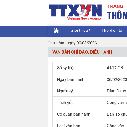
Giới thiệu
Thư điện tử
Thứ năm, ngày 06/08/2026
VĂN BẢN CHỈ ĐẠO, ĐIỀU HÀNH
Số ký hiệu
41/TCCB
Ngày ban hành
06/02/202
Người ký
Đàm Danh 
Trích yếu
Công văn v
Cơ quan ban hành
Ban Tổ ch
Loại văn bản
Công văn