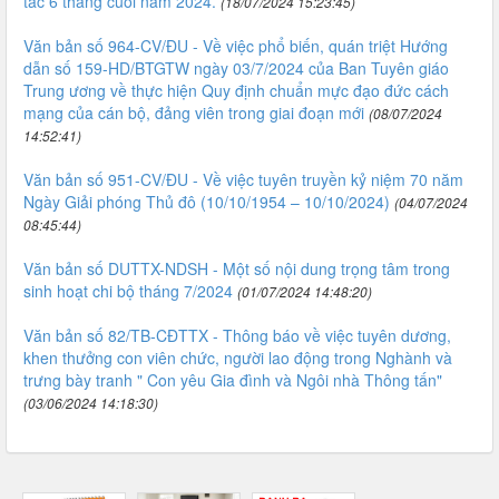
tác 6 tháng cuối năm 2024.
(18/07/2024 15:23:45)
Văn bản số 964-CV/ĐU - Về việc phổ biến, quán triệt Hướng
dẫn số 159-HD/BTGTW ngày 03/7/2024 của Ban Tuyên giáo
Trung ương về thực hiện Quy định chuẩn mực đạo đức cách
mạng của cán bộ, đảng viên trong giai đoạn mới
(08/07/2024
14:52:41)
Văn bản số 951-CV/ĐU - Về việc tuyên truyền kỷ niệm 70 năm
Ngày Giải phóng Thủ đô (10/10/1954 – 10/10/2024)
(04/07/2024
08:45:44)
Văn bản số DUTTX-NDSH - Một số nội dung trọng tâm trong
sinh hoạt chi bộ tháng 7/2024
(01/07/2024 14:48:20)
Văn bản số 82/TB-CĐTTX - Thông báo về việc tuyên dương,
khen thưởng con viên chức, người lao động trong Nghành và
trưng bày tranh " Con yêu Gia đình và Ngôi nhà Thông tấn"
(03/06/2024 14:18:30)