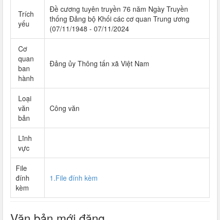
Đề cương tuyên truyền 76 năm Ngày Truyền
Trích
thống Đảng bộ Khối các cơ quan Trung ương
yếu
(07/11/1948 - 07/11/2024
Cơ
quan
Đảng ủy Thông tấn xã Việt Nam
ban
hành
Loại
văn
Công văn
bản
Lĩnh
vực
File
đính
1.File đính kèm
kèm
Văn bản mới đăng