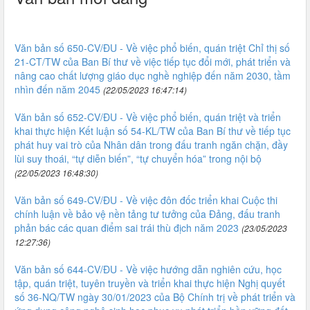
Văn bản số 650-CV/ĐU - Về việc phổ biến, quán triệt Chỉ thị số
21-CT/TW của Ban Bí thư về việc tiếp tục đổi mới, phát triển và
nâng cao chất lượng giáo dục nghề nghiệp đến năm 2030, tầm
nhìn đến năm 2045
(22/05/2023 16:47:14)
Văn bản số 652-CV/ĐU - Về việc phổ biến, quán triệt và triển
khai thực hiện Kết luận số 54-KL/TW của Ban Bí thư về tiếp tục
phát huy vai trò của Nhân dân trong đấu tranh ngăn chặn, đầy
lùi suy thoái, “tự diễn biến”, “tự chuyển hóa” trong nội bộ
(22/05/2023 16:48:30)
Văn bản số 649-CV/ĐU - Về việc đôn đốc triển khai Cuộc thi
chính luận về bảo vệ nền tảng tư tưởng của Đảng, đấu tranh
phản bác các quan điểm sai trái thù địch năm 2023
(23/05/2023
12:27:36)
Văn bản số 644-CV/ĐU - Về việc hướng dẫn nghiên cứu, học
tập, quán triệt, tuyên truyền và triển khai thực hiện Nghị quyết
số 36-NQ/TW ngày 30/01/2023 của Bộ Chính trị về phát triển và