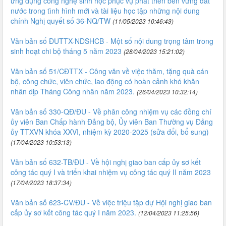
ứng dụng công nghệ sinh học phục vụ phát triển bền vững đất
nước trong tình hình mới và tài liệu học tập những nội dung
chính Nghị quyết số 36-NQ/TW
(11/05/2023 10:46:43)
Văn bản số ĐUTTX-NDSHCB - Một số nội dung trọng tâm trong
sinh hoạt chi bộ tháng 5 năm 2023
(28/04/2023 15:21:02)
Văn bản số 51/CĐTTX - Công văn về việc thăm, tặng quà cán
bộ, công chức, viên chức, lao động có hoàn cảnh khó khăn
nhân dịp Tháng Công nhân năm 2023.
(26/04/2023 10:32:14)
Văn bản số 330-QĐ/ĐU - Về phân công nhiệm vụ các đồng chí
ủy viên Ban Chấp hành Đảng bộ, Ủy viên Ban Thường vụ Đảng
ủy TTXVN khóa XXVI, nhiệm kỳ 2020-2025 (sửa đổi, bổ sung)
(17/04/2023 10:53:13)
Văn bản số 632-TB/ĐU - Về hội nghị giao ban cấp ủy sơ kết
công tác quý I và triển khai nhiệm vụ công tác quý II năm 2023
(17/04/2023 18:37:34)
Văn bản số 623-CV/ĐU - Về việc triệu tập dự Hội nghị giao ban
cấp ủy sơ kết công tác quý I năm 2023.
(12/04/2023 11:25:56)