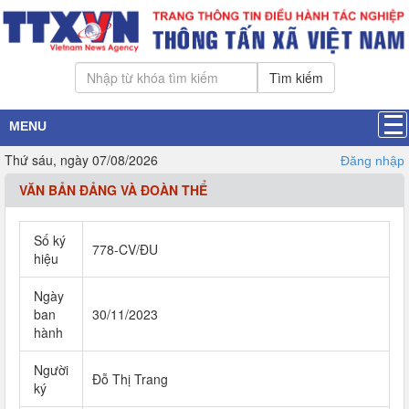
Tìm kiếm
MENU
Thứ sáu, ngày 07/08/2026
Đăng nhập
VĂN BẢN ĐẢNG VÀ ĐOÀN THỂ
Số ký
778-CV/ĐU
hiệu
Ngày
ban
30/11/2023
hành
Người
Đỗ Thị Trang
ký