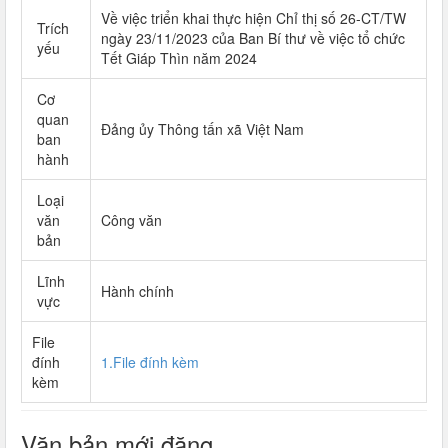
Về việc triển khai thực hiện Chỉ thị số 26-CT/TW
Trích
ngày 23/11/2023 của Ban Bí thư về việc tổ chức
yếu
Tết Giáp Thìn năm 2024
Cơ
quan
Đảng ủy Thông tấn xã Việt Nam
ban
hành
Loại
văn
Công văn
bản
Lĩnh
Hành chính
vực
File
đính
1.File đính kèm
kèm
Văn bản mới đăng