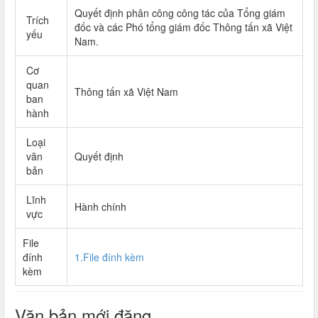
Quyết định phân công công tác của Tổng giám
Trích
đốc và các Phó tổng giám đốc Thông tấn xã Việt
yếu
Nam.
Cơ
quan
Thông tấn xã Việt Nam
ban
hành
Loại
văn
Quyết định
bản
Lĩnh
Hành chính
vực
File
đính
1.File đính kèm
kèm
Văn bản mới đăng