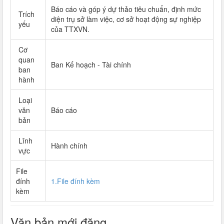
Báo cáo và góp ý dự thảo tiêu chuẩn, định mức
Trích
diện trụ sở làm việc, cơ sở hoạt động sự nghiệp
yếu
của TTXVN.
Cơ
quan
Ban Kế hoạch - Tài chính
ban
hành
Loại
văn
Báo cáo
bản
Lĩnh
Hành chính
vực
File
đính
1.File đính kèm
kèm
Văn bản mới đăng