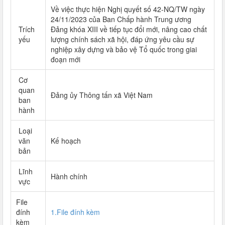
Về việc thực hiện Nghị quyết số 42-NQ/TW ngày
24/11/2023 của Ban Chấp hành Trung ương
Trích
Đảng khóa XIII về tiếp tục đổi mới, nâng cao chất
yếu
lượng chính sách xã hội, đáp ứng yêu cầu sự
nghiệp xây dựng và bảo vệ Tổ quốc trong giai
đoạn mới
Cơ
quan
Đảng ủy Thông tấn xã Việt Nam
ban
hành
Loại
văn
Kế hoạch
bản
Lĩnh
Hành chính
vực
File
đính
1.File đính kèm
kèm