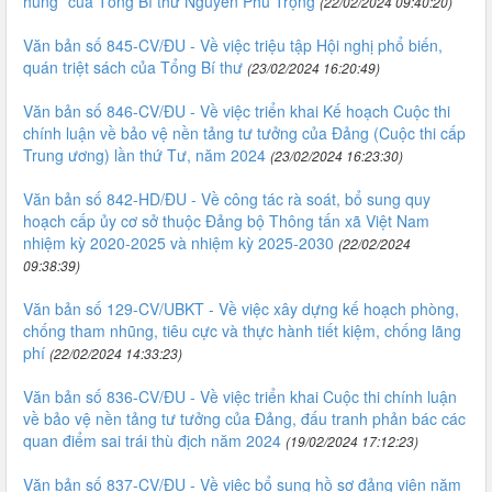
hùng” của Tổng Bí thư Nguyễn Phú Trọng
(22/02/2024 09:40:20)
Văn bản số 845-CV/ĐU - Về việc triệu tập Hội nghị phổ biến,
quán triệt sách của Tổng Bí thư
(23/02/2024 16:20:49)
Văn bản số 846-CV/ĐU - Về việc triển khai Kế hoạch Cuộc thi
chính luận về bảo vệ nền tảng tư tưởng của Đảng (Cuộc thi cấp
Trung ương) lần thứ Tư, năm 2024
(23/02/2024 16:23:30)
Văn bản số 842-HD/ĐU - Về công tác rà soát, bổ sung quy
hoạch cấp ủy cơ sở thuộc Đảng bộ Thông tấn xã Việt Nam
nhiệm kỳ 2020-2025 và nhiệm kỳ 2025-2030
(22/02/2024
09:38:39)
Văn bản số 129-CV/UBKT - Về việc xây dựng kế hoạch phòng,
chống tham nhũng, tiêu cực và thực hành tiết kiệm, chống lãng
phí
(22/02/2024 14:33:23)
Văn bản số 836-CV/ĐU - Về việc triển khai Cuộc thi chính luận
về bảo vệ nền tảng tư tưởng của Đảng, đấu tranh phản bác các
quan điểm sai trái thù địch năm 2024
(19/02/2024 17:12:23)
Văn bản số 837-CV/ĐU - Về việc bổ sung hồ sơ đảng viên năm