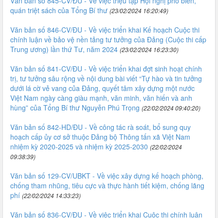
Văn bản số 845-CV/ĐU - Về việc triệu tập Hội nghị phổ biến,
quán triệt sách của Tổng Bí thư
(23/02/2024 16:20:49)
Văn bản số 846-CV/ĐU - Về việc triển khai Kế hoạch Cuộc thi
chính luận về bảo vệ nền tảng tư tưởng của Đảng (Cuộc thi cấp
Trung ương) lần thứ Tư, năm 2024
(23/02/2024 16:23:30)
Văn bản số 841-CV/ĐU - Về việc triển khai đợt sinh hoạt chính
trị, tư tưởng sâu rộng về nội dung bài viết “Tự hào và tin tưởng
dưới lá cờ vẻ vang của Đảng, quyết tâm xây dựng một nước
Việt Nam ngày càng giàu mạnh, văn minh, văn hiến và anh
hùng” của Tổng Bí thư Nguyễn Phú Trọng
(22/02/2024 09:40:20)
Văn bản số 842-HD/ĐU - Về công tác rà soát, bổ sung quy
hoạch cấp ủy cơ sở thuộc Đảng bộ Thông tấn xã Việt Nam
nhiệm kỳ 2020-2025 và nhiệm kỳ 2025-2030
(22/02/2024
09:38:39)
Văn bản số 129-CV/UBKT - Về việc xây dựng kế hoạch phòng,
chống tham nhũng, tiêu cực và thực hành tiết kiệm, chống lãng
phí
(22/02/2024 14:33:23)
Văn bản số 836-CV/ĐU - Về việc triển khai Cuộc thi chính luận