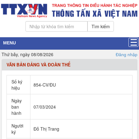
Tìm kiếm
MENU
Thứ bảy, ngày 08/08/2026
Đăng nhập
VĂN BẢN ĐẢNG VÀ ĐOÀN THỂ
Số ký
854-CV/ĐU
hiệu
Ngày
ban
07/03/2024
hành
Người
Đỗ Thị Trang
ký